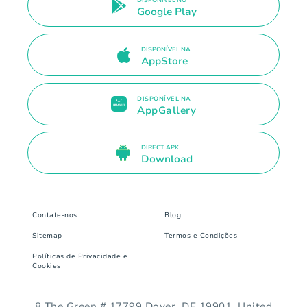
DISPONÍVEL NO
Google Play
DISPONÍVEL NA
AppStore
DISPONÍVEL NA
AppGallery
DIRECT APK
Download
Contate-nos
Blog
Sitemap
Termos e Condições
Políticas de Privacidade e
Cookies
8 The Green # 17799 Dover, DE 19901. United