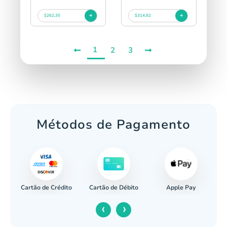
$262.35
$314.82
1
2
3
Métodos de Pagamento
Cartão de Crédito
Apple Pay
cária
Cartão de Débito
‹
›