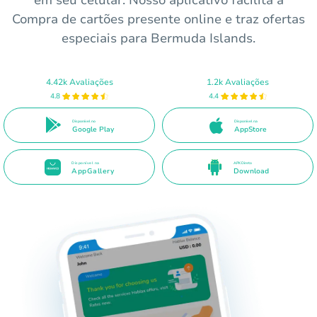
em seu celular. Nosso aplicativo facilita a
Compra de cartões presente online e traz ofertas
especiais para Bermuda Islands.
4.42k Avaliações
1.2k Avaliações
4.8
4.4
Disponível no
Disponível na
Google Play
AppStore
Disponível na
APK Direto
AppGallery
Download