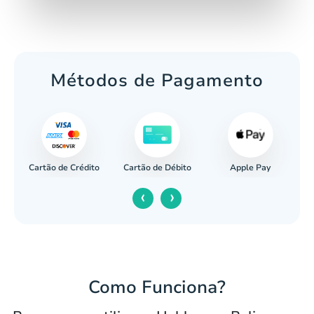
Métodos de Pagamento
Cartão de Crédito
Apple Pay
cária
Cartão de Débito
‹
›
Como Funciona?