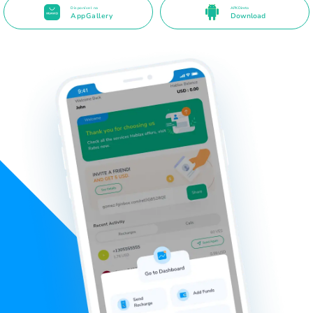
Disponível na
APK Direto
AppGallery
Download