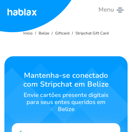
Menu
Início
Início
Belize
Giftcard
Stripchat Gift Card
Tarifas
Serviços
Contate-
Mantenha-se conectado
nos
com Stripchat em Belize
Português
Envie cartões presente digitais
para seus entes queridos em
Belize
SIGN IN
SIGN UP