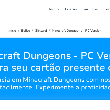
Início
Tarifas
Serviços
Con
Início
Belize
Giftcard
Minecraft Dungeons - PC Version
craft Dungeons - PC Ver
a seu cartão presente 
ncia em Minecraft Dungeons com no
e facilmente. Experimente a praticid