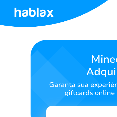
Início
Tarifas
Serviços
Mine
Adquir
Contatos
Garanta sua experiê
Português
giftcards onlin
SIGN IN
SIGN UP