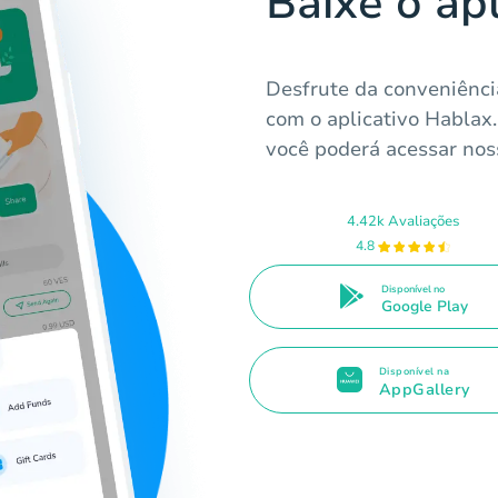
Baixe o ap
Desfrute da conveniênci
com o aplicativo Hablax
você poderá acessar noss
4.42k Avaliações
4.8
Disponível no
Google Play
Disponível na
AppGallery