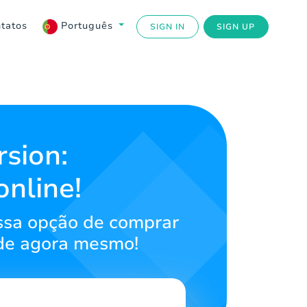
tatos
Português
SIGN IN
SIGN UP
sion:
online!
ssa opção de comprar
ade agora mesmo!