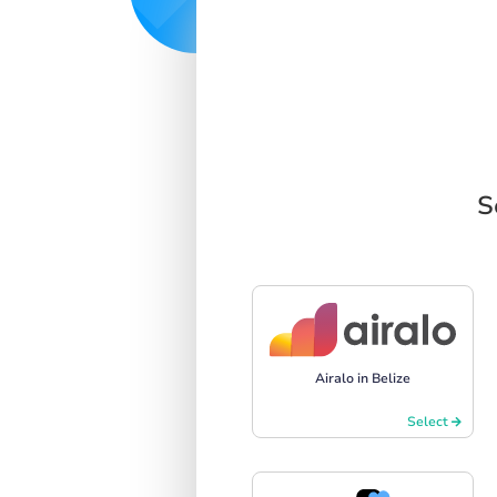
S
Airalo in Belize
Select