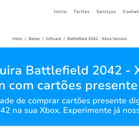
Início
Tarifas
Serviços
Contat
Início
Belize
Giftcard
Battlefield 2042 - Xbox Version
ira Battlefield 2042 -
n com cartões presente
dade de comprar cartões presente dig
042 na sua Xbox. Experimente já nos