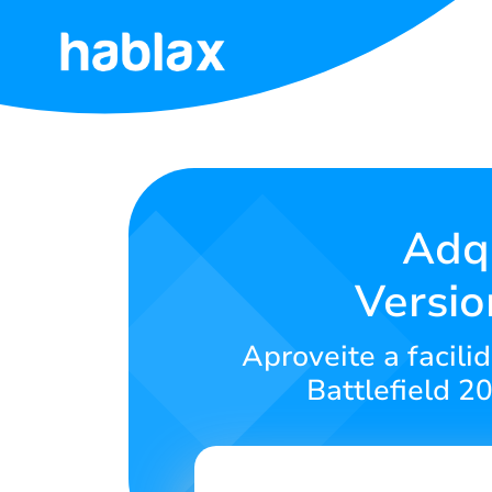
Início
Tarifas
Serviços
Adqu
Versio
Contate-
nos
Aproveite a facili
Português
Battlefield 2
SIGN IN
SIGN UP