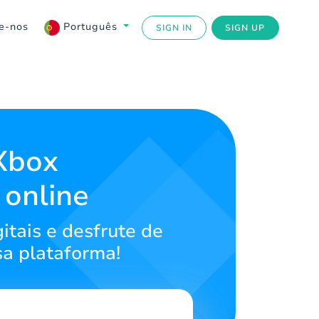
e-nos
Português
SIGN IN
SIGN UP
 Xbox
 online
itais e desfrute de
sa plataforma!