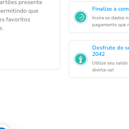
artões presente
Finalize a co
 permitindo que
Insira os dados 
os favoritos
pagamento que m
e.
Desfrute do s
2042
Utilize seu saldo
divirta-se!