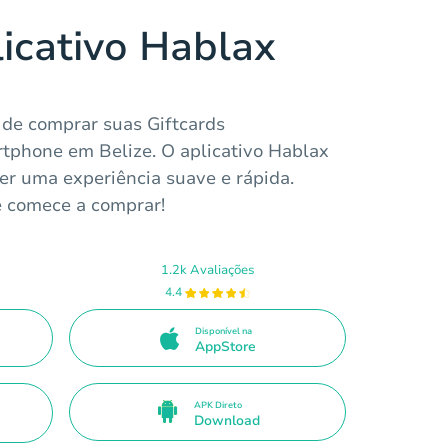
licativo Hablax
de comprar suas Giftcards
tphone em Belize. O aplicativo Hablax
cer uma experiência suave e rápida.
e comece a comprar!
1.2k Avaliações
4.4
Disponível na
AppStore
APK Direto
Download