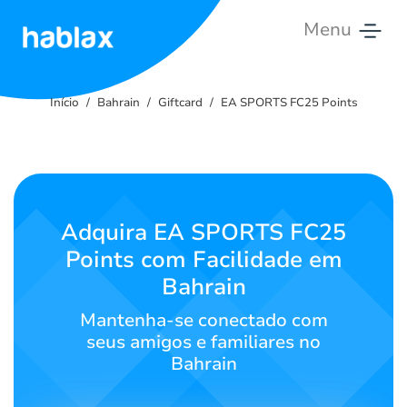
Menu
Início
Início
Bahrain
Giftcard
EA SPORTS FC25 Points
Preços
Serviços
Contate-
Adquira EA SPORTS FC25
nos
Points com Facilidade em
Bahrain
Português
Mantenha-se conectado com
seus amigos e familiares no
Bahrain
SIGN IN
SIGN UP