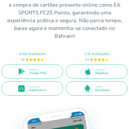
a compra de cartões presente online como EA
SPORTS FC25 Points, garantindo uma
experiência prática e segura. Não perca tempo,
baixe agora e mantenha-se conectado no
Bahrain!
4.42k Avaliações
1.2k Avaliações
4.8
4.4
Disponível no
Disponível na
Google Play
AppStore
Disponível na
APK Direto
AppGallery
Download