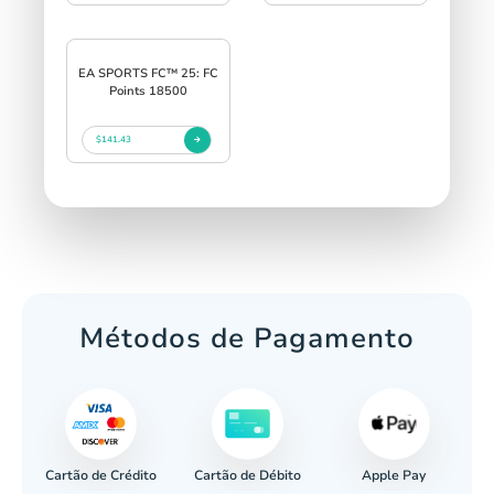
EA SPORTS FC™ 25: FC
Points 18500
$141.43
Métodos de Pagamento
Cartão de Crédito
Apple Pay
cária
Cartão de Débito