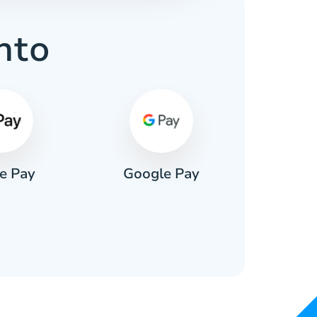
nto
e Pay
Google Pay
Pa