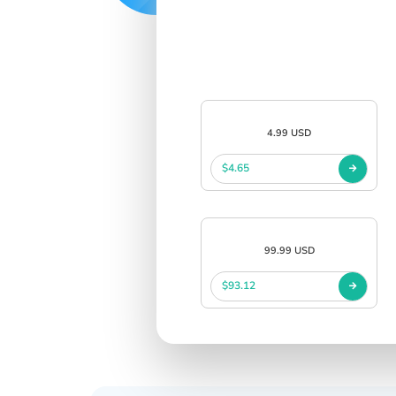
SIGN IN
SIGN UP
4.99 USD
$4.65
99.99 USD
$93.12