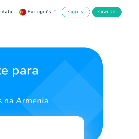
ntato
Português
SIGN IN
SIGN UP
te para
a
s na Armenia