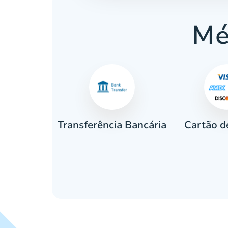
Mé
Cartão d
eiro
Transferência Bancária