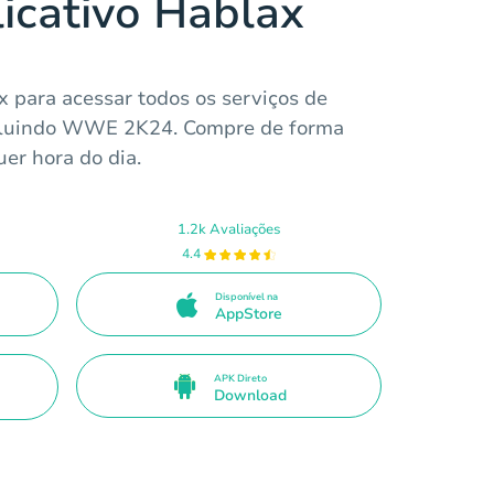
licativo Hablax
x para acessar todos os serviços de
ncluindo WWE 2K24. Compre de forma
uer hora do dia.
1.2k Avaliações
4.4
Disponível na
AppStore
APK Direto
Download