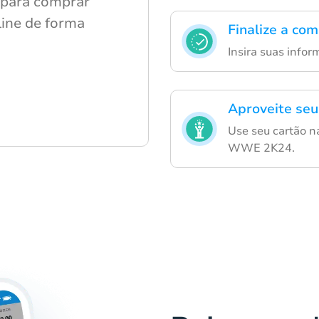
 para comprar
line de forma
Finalize a co
.
Insira suas info
Aproveite seu
Use seu cartão n
WWE 2K24.