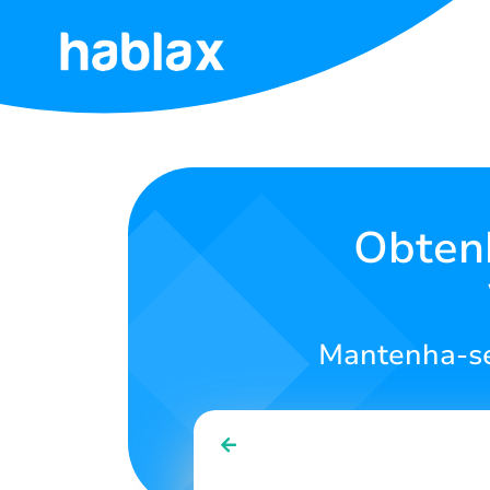
Início
Tarifas
Serviços
Obtenh
Entre
em
contato
Mantenha-se
Português