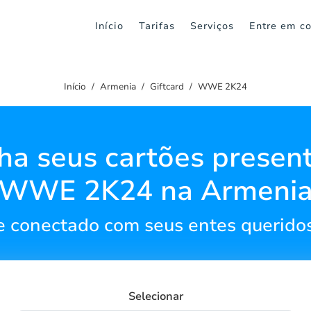
Início
Tarifas
Serviços
Entre em co
Início
Armenia
Giftcard
WWE 2K24
a seus cartões presen
WWE 2K24 na Armeni
 conectado com seus entes querido
Selecionar