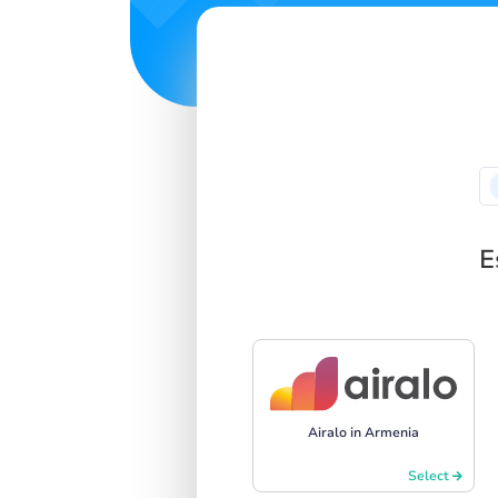
E
Airalo in Armenia
Select