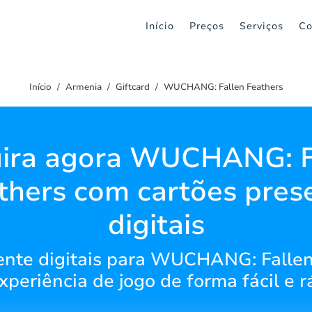
Início
Preços
Serviços
Co
Início
Armenia
Giftcard
WUCHANG: Fallen Feathers
ira agora WUCHANG: F
thers com cartões pres
digitais
nte digitais para WUCHANG: Fallen
xperiência de jogo de forma fácil e r