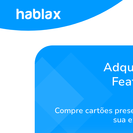
Início
Preços
Serviços
Adqu
Fea
Contato
Português
Compre cartões prese
sua e
SIGN IN
SIGN UP