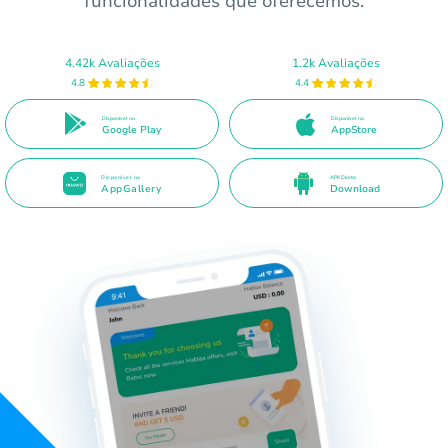
funcionalidades que oferecemos.
4.42k Avaliações
1.2k Avaliações
4.8
4.4
Disponível no
Disponível na
Google Play
AppStore
Disponível na
APK Direto
AppGallery
Download