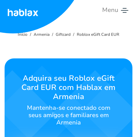
Menu
Início
Início
Armenia
Giftcard
Roblox eGift Card EUR
Tarifas
Serviços
Contate-
Adquira seu Roblox eGift
nos
Card EUR com Hablax em
Armenia
Português
Mantenha-se conectado com
seus amigos e familiares em
Armenia
SIGN IN
SIGN UP