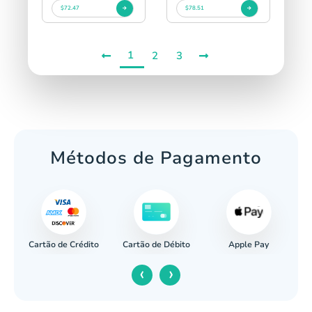
$72.47
$78.51
1
2
3
Métodos de Pagamento
Cartão de Crédito
Apple Pay
cária
Cartão de Débito
‹
›