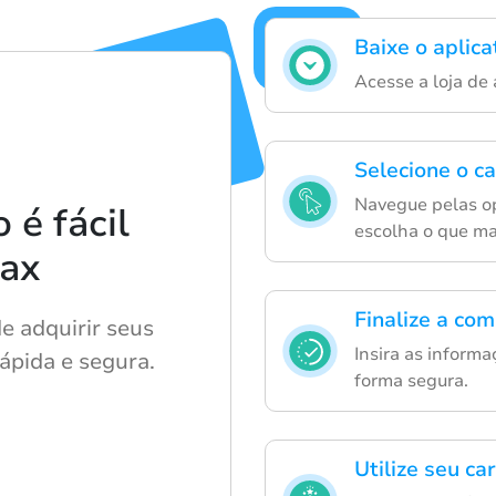
Baixe o aplic
Acesse a loja de
Selecione o c
Navegue pelas op
é fácil
escolha o que ma
lax
Finalize a co
 adquirir seus
Insira as inform
ápida e segura.
forma segura.
Utilize seu ca