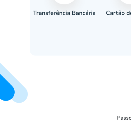
Cartão d
eiro
Transferência Bancária
Passo