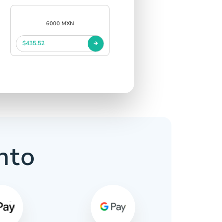
6000 MXN
$435.52
nto