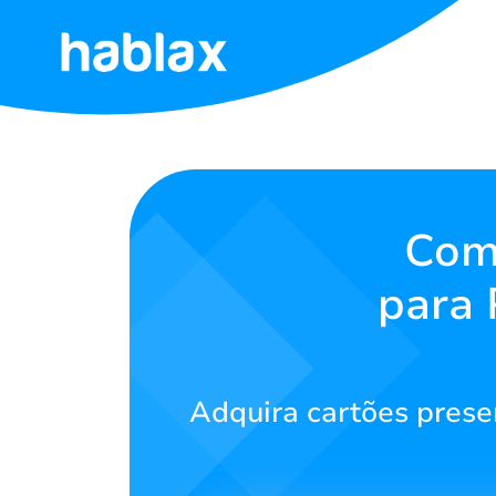
Início
Tarifas
Serviços
Comp
para 
Fale
Conosco
Português
Adquira cartões presen
SIGN IN
SIGN UP