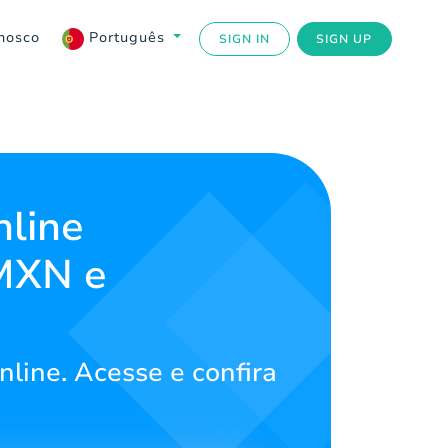
nosco
Português
SIGN IN
SIGN UP
nline
 MXN e
nline. Acesse e confira