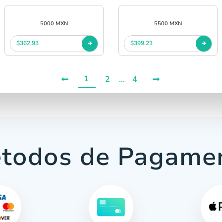
5000 MXN
5500 MXN
$362.93
$399.23
1
2
...
4
todos de Pagame