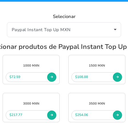
Selecionar
cionar produtos de Paypal Instant Top U
1000 MXN
1500 MXN
$72.59
$108.88
3000 MXN
3500 MXN
$217.77
$254.06