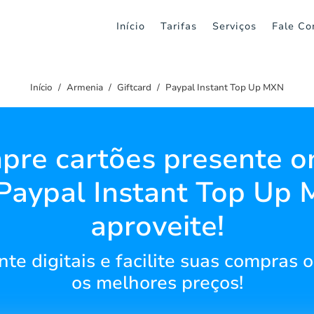
Início
Tarifas
Serviços
Fale Co
Início
Armenia
Giftcard
Paypal Instant Top Up MXN
re cartões presente o
Paypal Instant Top Up
aproveite!
te digitais e facilite suas compras o
os melhores preços!