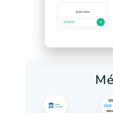
4500 MXN
$326.65
Mé