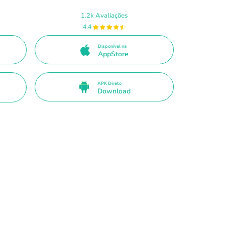
1.2k Avaliações
4.4
Disponível na
AppStore
APK Direto
Download