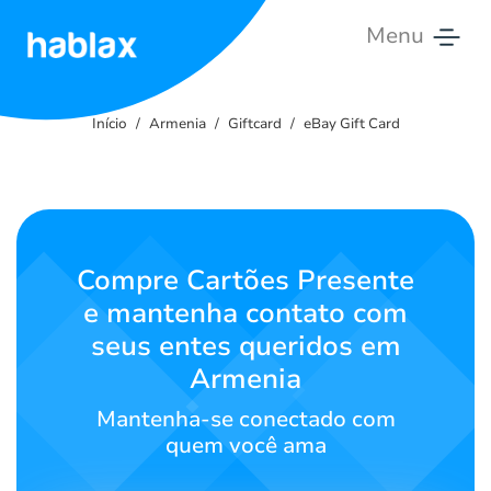
Menu
Início
Início
Armenia
Giftcard
eBay Gift Card
Tarifas
Serviços
Contacte-
Compre Cartões Presente
nos
e mantenha contato com
seus entes queridos em
Português
Armenia
Mantenha-se conectado com
SIGN IN
SIGN UP
quem você ama