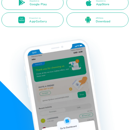
Disponível no
Disponível na
Google Play
AppStore
Disponível na
APK Direto
AppGallery
Download