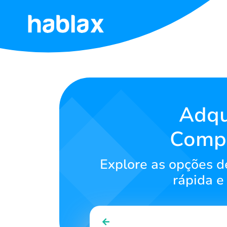
Início
Tarifas
Serviços
Adqu
Compr
Fale
Conosco
Explore as opções d
Português
rápida e
SIGN IN
SIGN UP