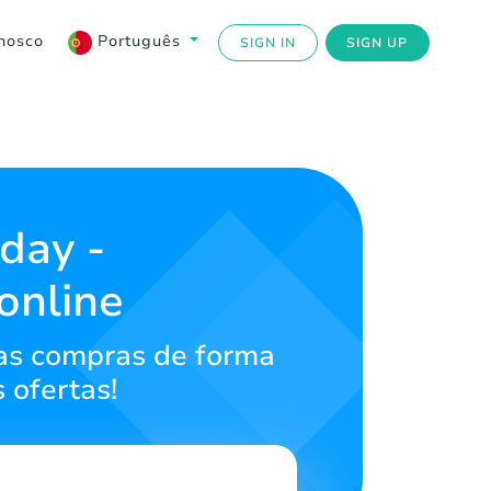
nosco
Português
SIGN IN
SIGN UP
day -
online
uas compras de forma
 ofertas!