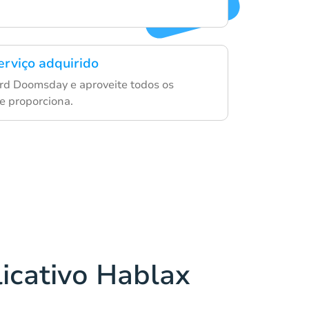
erviço adquirido
card Doomsday e aproveite todos os
le proporciona.
licativo Hablax