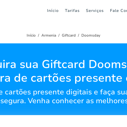
Início
Tarifas
Serviços
Fale Co
Início
Armenia
Giftcard
Doomsday
ira sua Giftcard Dooms
a de cartões presente 
e cartões presente digitais e faça s
 segura. Venha conhecer as melhores