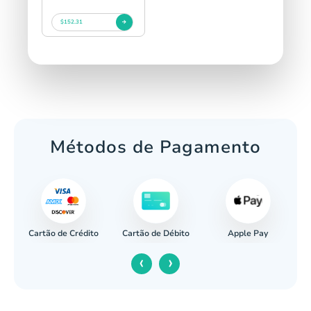
$152.31
Métodos de Pagamento
Cartão de Crédito
Apple Pay
cária
Cartão de Débito
‹
›