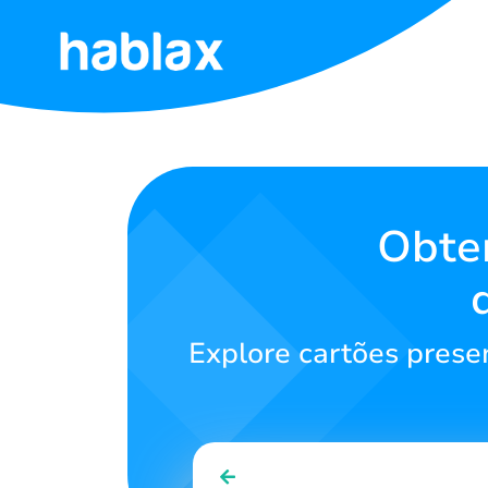
Início
Tarifas
Serviços
Obte
Contate-
nos
Explore cartões prese
Português
SIGN IN
SIGN UP