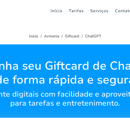
Início
Tarifas
Serviços
Contat
Início
Armenia
Giftcard
ChatGPT
nha seu Giftcard de Ch
de forma rápida e segur
nte digitais com facilidade e aprove
para tarefas e entretenimento.