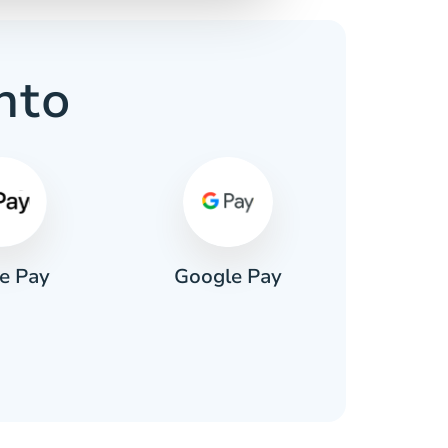
nto
e Pay
Google Pay
Pa