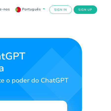
e-nos
Português
SIGN IN
SIGN UP
atGPT
a
ite o poder do ChatGPT