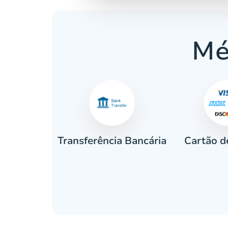
Mé
Cartão d
eiro
Transferência Bancária