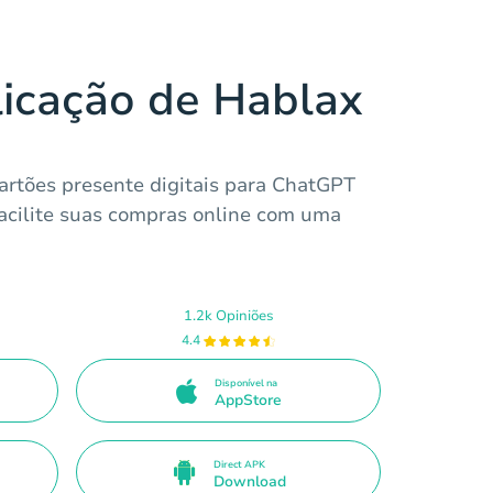
licação de Hablax
cartões presente digitais para ChatGPT
facilite suas compras online com uma
1.2k Opiniões
4.4
Disponível na
AppStore
Direct APK
Download