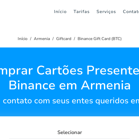
Início
Tarifas
Serviços
Contat
Início
Armenia
Giftcard
Binance Gift Card (BTC)
mprar Cartões Presente
Binance em Armenia
contato com seus entes queridos 
Selecionar