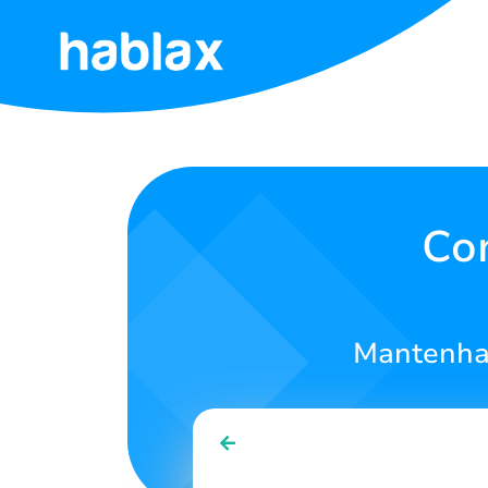
Início
Tarifas
Serviços
Co
Contate-
nos
Mantenha 
Português
SIGN IN
SIGN UP