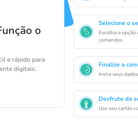
Selecione o se
Função o
Escolha a opção d
comandos.
il e rápido para
Finalize a co
nte digitais.
Insira seus dado
Desfrute do s
Use seu cartão c