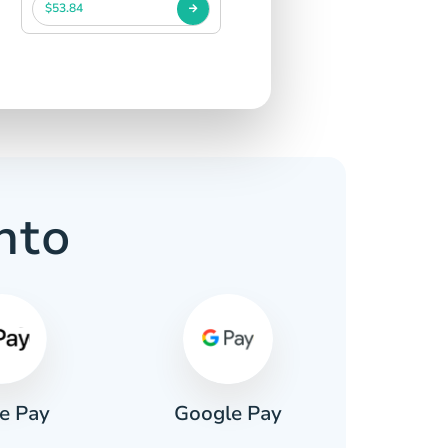
$53.84
nto
e Pay
Google Pay
Pa