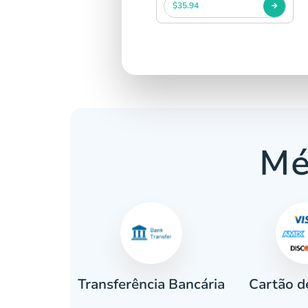
$35.94
Mé
Cartão d
eiro
Transferência Bancária