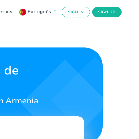
e-nos
Português
SIGN IN
SIGN UP
 de
em Armenia