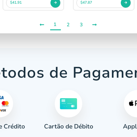
$41.91
$47.87
1
2
3
todos de Pagame
e Crédito
Appl
Cartão de Débito