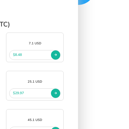
BTC)
7.1 USD
$8.48
25.1 USD
$29.97
45.1 USD