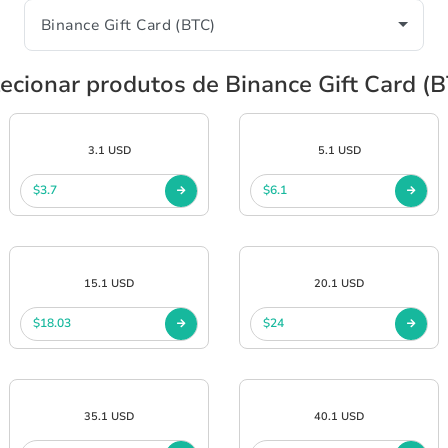
ecionar produtos de Binance Gift Card (
3.1 USD
5.1 USD
$3.7
$6.1
15.1 USD
20.1 USD
$18.03
$24
35.1 USD
40.1 USD