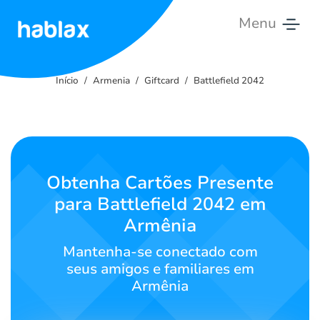
Menu
Início
Início
Armenia
Giftcard
Battlefield 2042
Tarifas
Serviços
Contate-
Obtenha Cartões Presente
nos
para Battlefield 2042 em
Armênia
Português
Mantenha-se conectado com
seus amigos e familiares em
Armênia
SIGN IN
SIGN UP