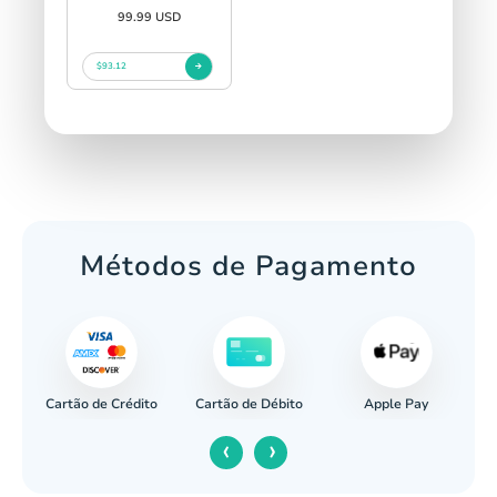
99.99 USD
$93.12
Métodos de Pagamento
Cartão de Crédito
Apple Pay
cária
Cartão de Débito
‹
›