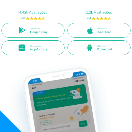
4.42k Avaliações
1.2k Avaliações
4.8
4.4
Disponível no
Disponível na
Google Play
AppStore
Disponível na
APK Direto
AppGallery
Download