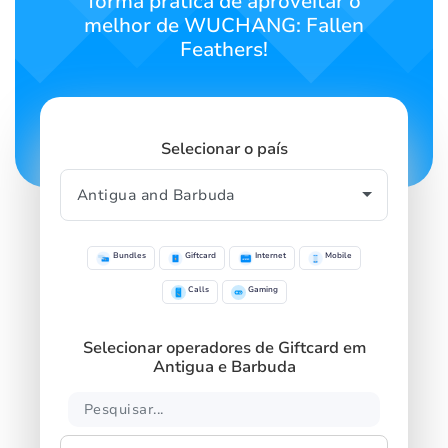
forma prática de aproveitar o
melhor de WUCHANG: Fallen
Feathers!
Selecionar o país
Bundles
Giftcard
Internet
Mobile
Calls
Gaming
Selecionar operadores de Giftcard em
Antigua e Barbuda