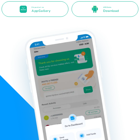
Disponível na
APK Direto
AppGallery
Download