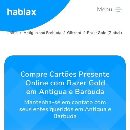
Menu
Início
Início
Antigua and Barbuda
Giftcard
Razer Gold (Global)
Tarifas
Serviços
Contate-
Compre Cartões Presente
nos
Online com Razer Gold
em Antigua e Barbuda
Português
Mantenha-se em contato com
seus entes queridos em Antigua e
Barbuda
SIGN IN
SIGN UP