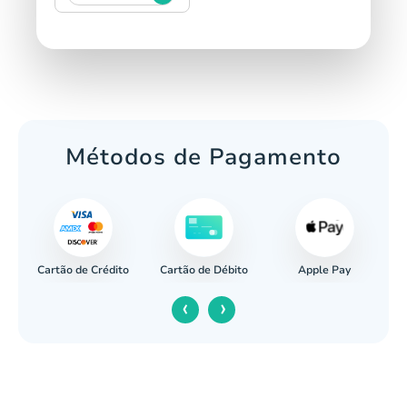
Métodos de Pagamento
Cartão de Crédito
Apple Pay
cária
Cartão de Débito
‹
›