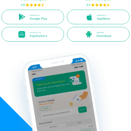
4.8
4.4
Disponível no
Disponível na
Google Play
AppStore
Disponível na
APK Direto
AppGallery
Download