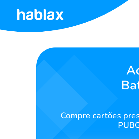
Início
Tarifas
Serviços
A
Ba
Contate-
nos
Português
Compre cartões pres
PUBG 
SIGN IN
SIGN UP