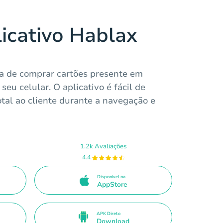
licativo Hablax
a de comprar cartões presente em
eu celular. O aplicativo é fácil de
otal ao cliente durante a navegação e
1.2k Avaliações
4.4
Disponível na
AppStore
APK Direto
Download