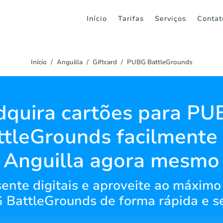
Início
Tarifas
Serviços
Contat
Início
Anguilla
Giftcard
PUBG BattleGrounds
dquira cartões para PU
ttleGrounds facilmente
Anguilla agora mesmo
ente digitais e aproveite ao máximo
BattleGrounds de forma rápida e s