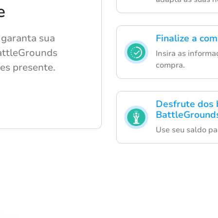
e
 garanta sua
Finalize a co
attleGrounds
Insira as inform
compra.
es presente.
Desfrute dos 
BattleGround
Use seu saldo par