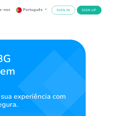
e-nos
Português
SIGN IN
SIGN UP
BG
 em
 sua experiência com
egura.