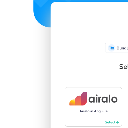
Bundl
Se
Airalo in Anguilla
Select