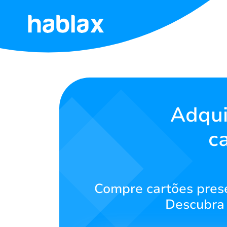
Início
Tarifas
Serviços
Adqui
c
Entre
em
contato
Compre cartões pres
Português
Descubra 