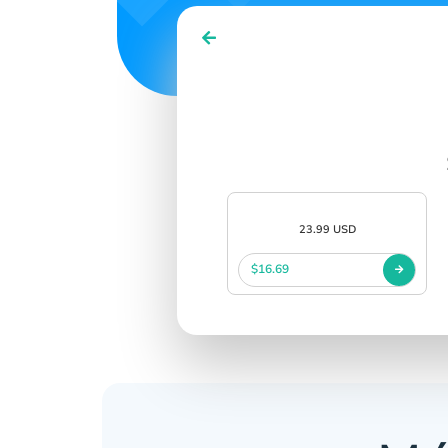
SIGN IN
SIGN UP
23.99 USD
$16.69