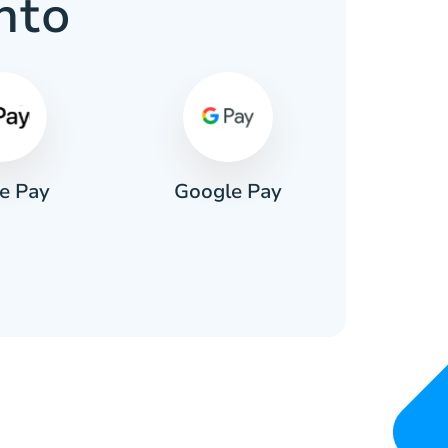
nto
e Pay
Google Pay
Pa