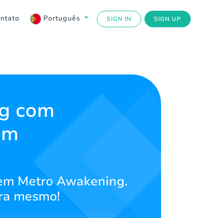
ntato
Português
SIGN IN
SIGN UP
ng com
em
 em Metro Awakening.
ora mesmo!