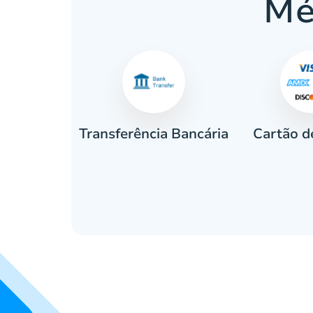
Mé
Cartão d
eiro
Transferência Bancária