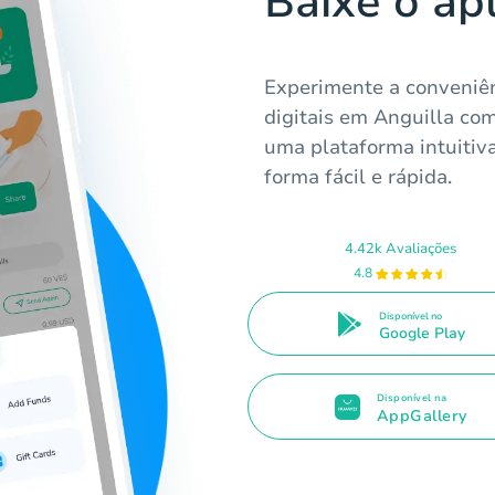
Baixe o ap
Experimente a conveniên
digitais em Anguilla com
uma plataforma intuitiv
forma fácil e rápida.
4.42k Avaliações
4.8
Disponível no
Google Play
Disponível na
AppGallery