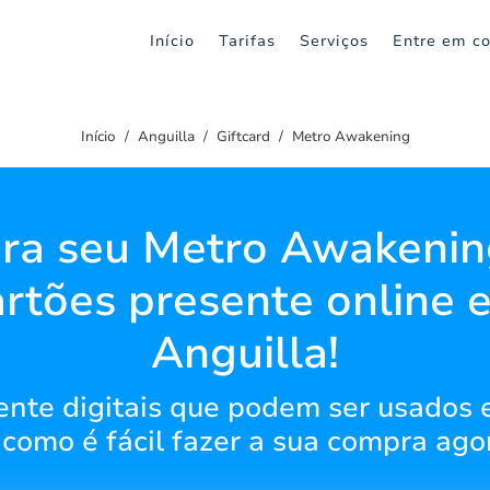
Início
Tarifas
Serviços
Entre em co
Início
Anguilla
Giftcard
Metro Awakening
ra seu Metro Awakeni
artões presente online 
Anguilla!
ente digitais que podem ser usados
como é fácil fazer a sua compra ag