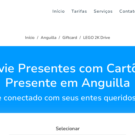
Início
Tarifas
Serviços
Contat
Início
Anguilla
Giftcard
LEGO 2K Drive
vie Presentes com Cart
Presente em Anguilla
 conectado com seus entes queridos
Selecionar