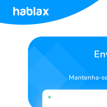
Início
Tarifas
Serviços
En
Contate-
nos
Mantenha-se
Português
SIGN IN
SIGN UP