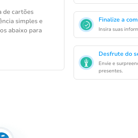
 de cartões
Finalize a co
ência simples e
Insira suas info
sos abaixo para
Desfrute do s
Envie e surpree
presentes.