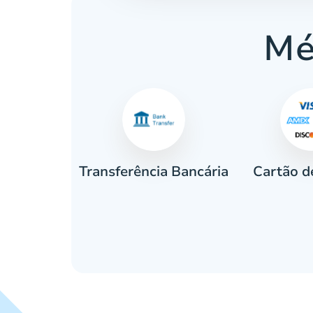
Mé
Cartão d
eiro
Transferência Bancária