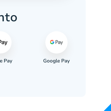
nto
e Pay
Google Pay
Pa