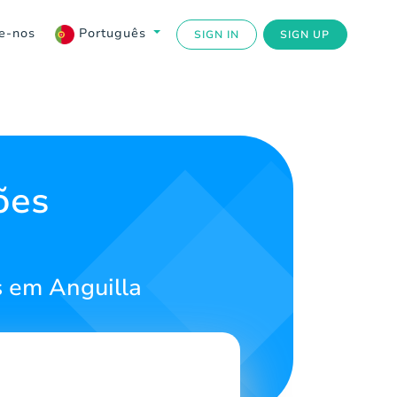
e-nos
Português
SIGN IN
SIGN UP
ões
 em Anguilla