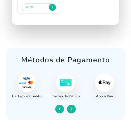
$21.26
Métodos de Pagamento
Cartão de Crédito
Apple Pay
cária
Cartão de Débito
‹
›