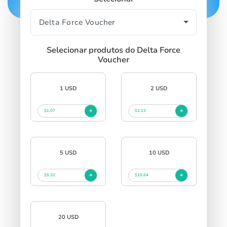
Selecionar produtos do Delta Force
Voucher
1 USD
2 USD
$1.07
$2.13
5 USD
10 USD
$5.32
$10.64
20 USD