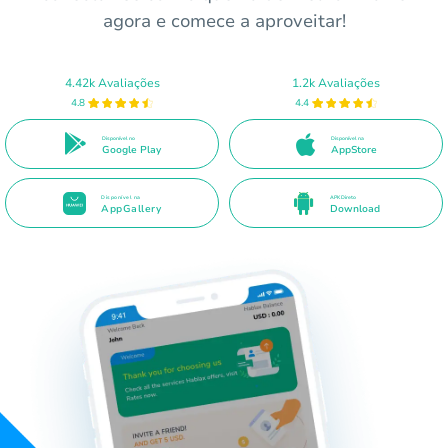
agora e comece a aproveitar!
4.42k Avaliações
1.2k Avaliações
4.8
4.4
Disponível no
Disponível na
Google Play
AppStore
Disponível na
APK Direto
AppGallery
Download