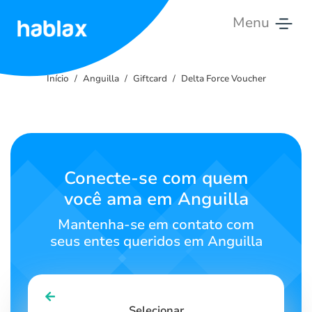
Menu
Início
Início
Anguilla
Giftcard
Delta Force Voucher
Tarifas
Serviços
Contate-
Conecte-se com quem
nos
você ama em Anguilla
Português
Mantenha-se em contato com
seus entes queridos em Anguilla
SIGN IN
SIGN UP
Selecionar