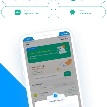
Disponível na
APK Direto
AppGallery
Download