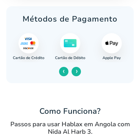
Métodos de Pagamento
Cartão de Crédito
Apple Pay
cária
Cartão de Débito
‹
›
Como Funciona?
Passos para usar Hablax em Angola com
Nida Al Harb 3.