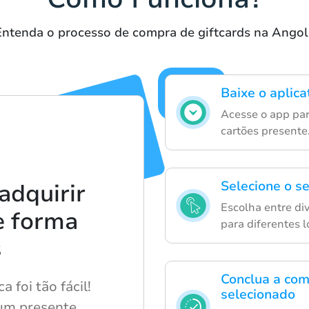
Entenda o processo de compra de giftcards na Angol
Baixe o aplic
Acesse o app par
cartões presente
Selecione o se
adquirir
Escolha entre di
e forma
para diferentes l
s
Conclua a com
 foi tão fácil!
selecionado
 um presente