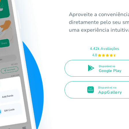
Aproveite a conveniênci
diretamente pelo seu sm
uma experiência intuiti
4.42k Avaliações
4.8
Disponível no
Google Play
Disponível na
AppGallery