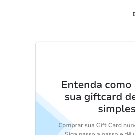
Entenda como 
sua giftcard d
simple
Comprar sua Gift Card nunca
Siga passo a passo e dê