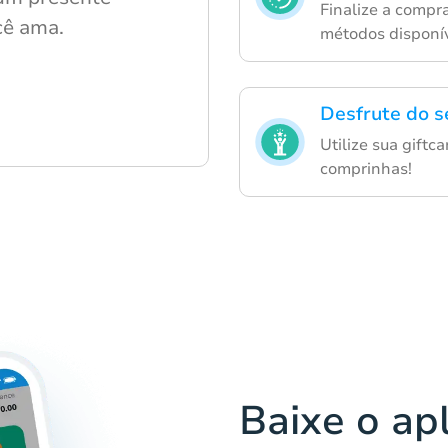
Finalize a compr
cê ama.
métodos disponív
Desfrute do s
Utilize sua giftc
comprinhas!
Baixe o ap