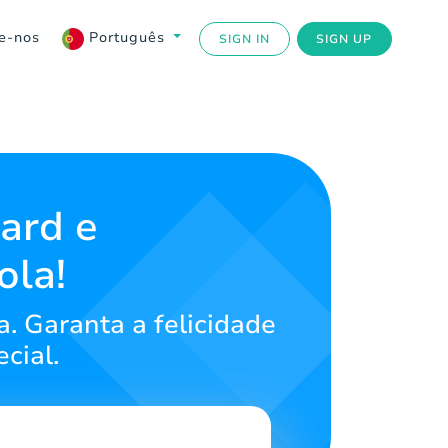
e-nos
Português
SIGN IN
SIGN UP
ard e
ola!
a. Garanta a felicidade
cial.