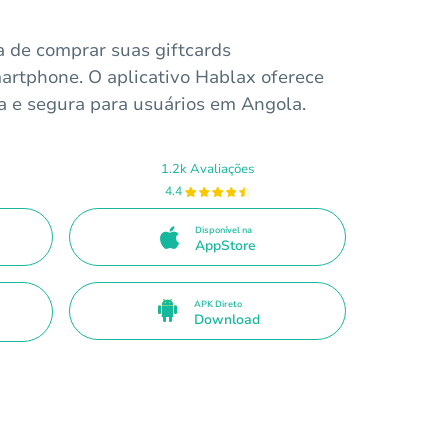
a de comprar suas giftcards
artphone. O aplicativo Hablax oferece
va e segura para usuários em Angola.
1.2k Avaliações
4.4
Disponível na
AppStore
APK Direto
Download