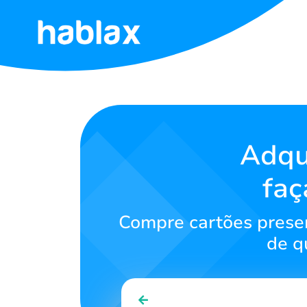
Início
Tarifas
Serviços
Adqu
faç
Contate-
nos
Compre cartões present
Português
de q
SIGN IN
SIGN UP