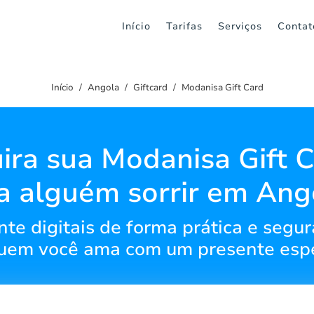
Início
Tarifas
Serviços
Contat
Início
Angola
Giftcard
Modanisa Gift Card
ira sua Modanisa Gift C
a alguém sorrir em Ang
e digitais de forma prática e segur
uem você ama com um presente espe