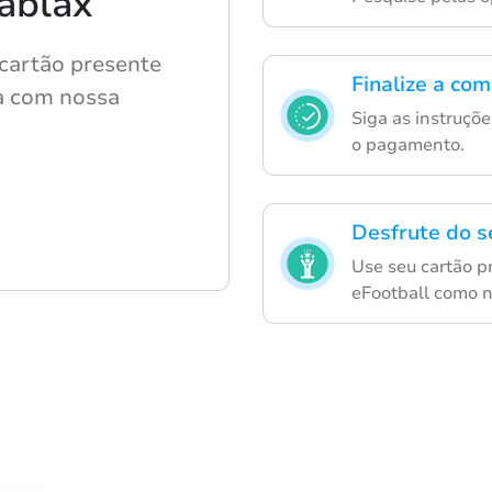
ablax
cartão presente
Finalize a co
da com nossa
Siga as instruçõ
o pagamento.
Desfrute do s
Use seu cartão p
eFootball como 