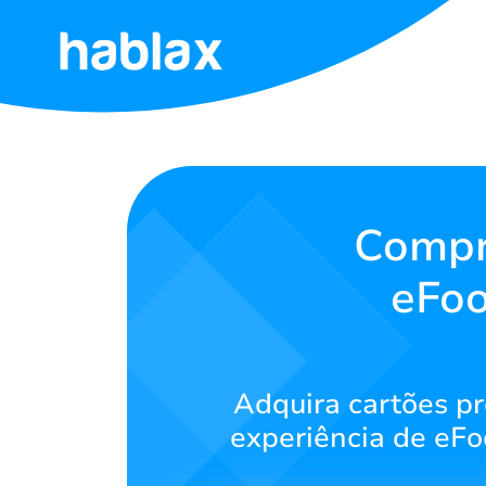
Início
Tarifas
Serviços
Compre
eFoo
Contato
Português
Adquira cartões pr
experiência de eFoo
SIGN IN
SIGN UP