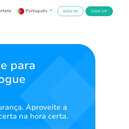
ntato
Português
SIGN IN
SIGN UP
ne para
jogue
urança. Aproveite a
certa na hora certa.