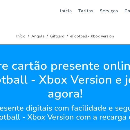
Início
Tarifas
Serviços
Co
Início
Angola
Giftcard
eFootball - Xbox Version
 cartão presente onli
tball - Xbox Version e 
agora!
esente digitais com facilidade e seg
tball - Xbox Version com a recarga 