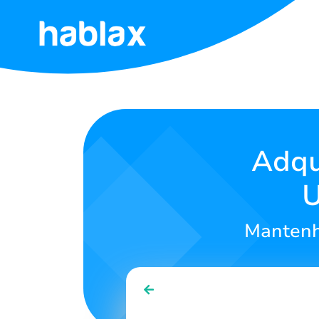
Início
Tarifas
Serviços
Adqu
U
Contato
Mantenh
Português
SIGN IN
SIGN UP