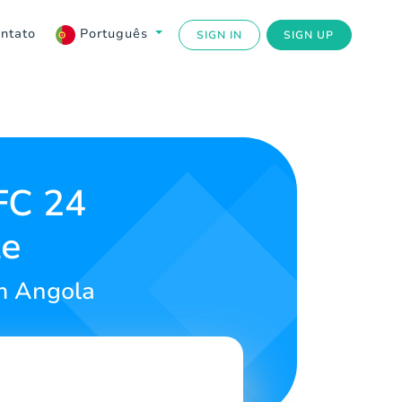
ntato
Português
SIGN IN
SIGN UP
FC 24
te
m Angola