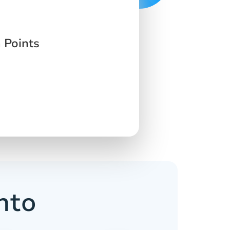
 Points
nto