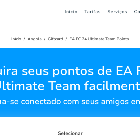
Início
Tarifas
Serviços
Co
Início
Angola
Giftcard
EA FC 24 Ultimate Team Points
ira seus pontos de EA 
ltimate Team facilmen
a-se conectado com seus amigos e
Selecionar