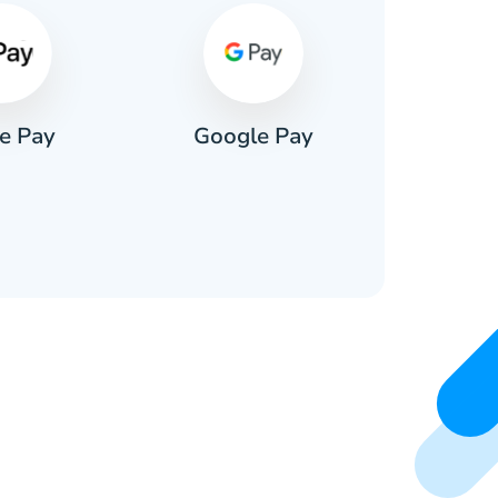
e Pay
Google Pay
Pa