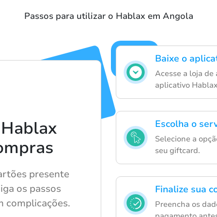
Passos para utilizar o Hablax em Angola
Baixe o aplic
Acesse a loja de
aplicativo Hablax
 Hablax
Escolha o ser
Selecione a opção
compras
seu giftcard.
artões presente
Siga os passos
Finalize sua 
m complicações.
Preencha os dado
pagamento antes