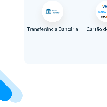
Cartão d
eiro
Transferência Bancária