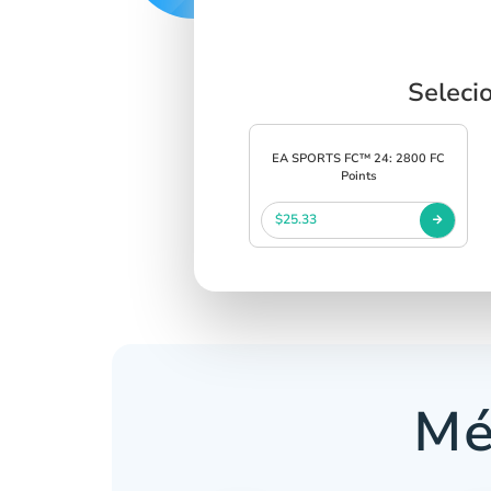
Seleci
EA SPORTS FC™ 24: 2800 FC
Points
$25.33
Mé