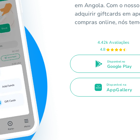
em Angola. Com o nosso 
adquirir giftcards em ap
compras online, nós temo
4.42k Avaliações
4.8
Disponível no
Google Play
Disponível na
AppGallery