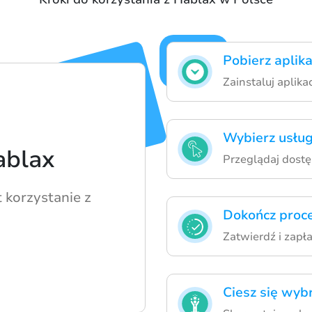
Pobierz aplik
Zainstaluj aplik
Wybierz usług
ablax
Przeglądaj dostę
t korzystanie z
Dokończ proc
Zatwierdź i zapł
Ciesz się wyb