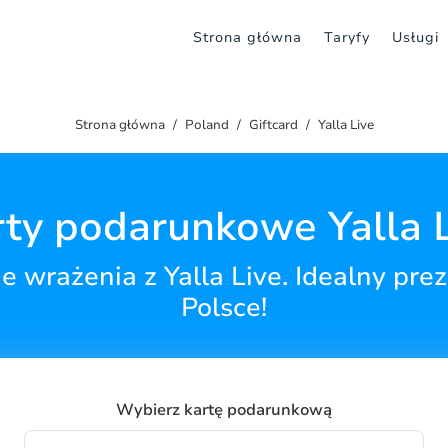
Strona główna
Taryfy
Usługi
Strona główna
Poland
Giftcard
Yalla Live
ty podarunkowe Yalla 
 wrażenia z Yalla Live. Idealny pre
Polsce!
Wybierz kartę podarunkową