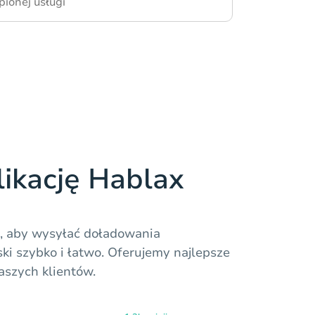
pionej usługi
likację Hablax
x, aby wysyłać doładowania
i szybko i łatwo. Oferujemy najlepsze
aszych klientów.