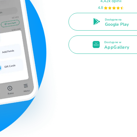
4,42k opinii
4.8
Dostępne na
Google Play
Dostępne w
AppGallery