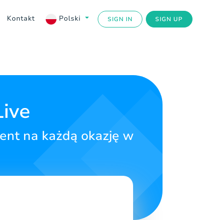
Kontakt
Polski
SIGN IN
SIGN UP
Live
zent na każdą okazję w