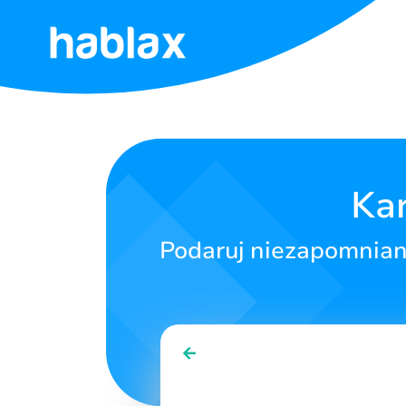
Strona
główna
Taryfy
Kar
Usługi
Podaruj niezapomniane
Kontakt
Polski
SIGN IN
SIGN UP