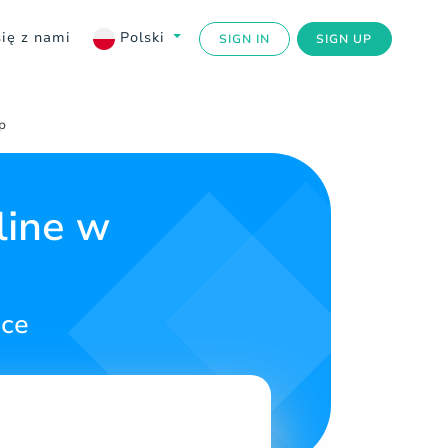
się z nami
Polski
SIGN IN
SIGN UP
p
line w
sce