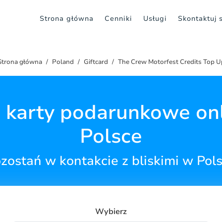
Strona główna
Cenniki
Usługi
Skontaktuj 
Strona główna
Poland
Giftcard
The Crew Motorfest Credits Top U
 karty podarunkowe on
Polsce
zostań w kontakcie z bliskimi w Pol
Wybierz