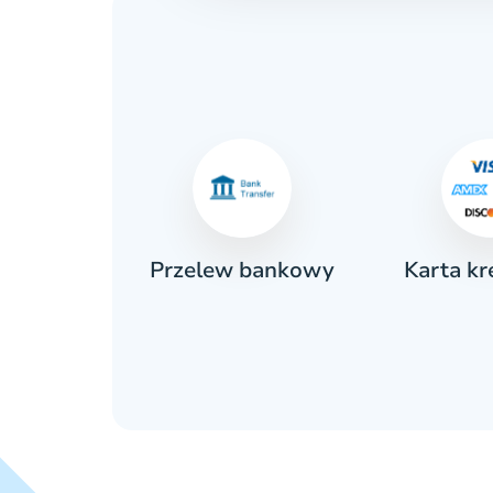
Karta k
ówka
Przelew bankowy