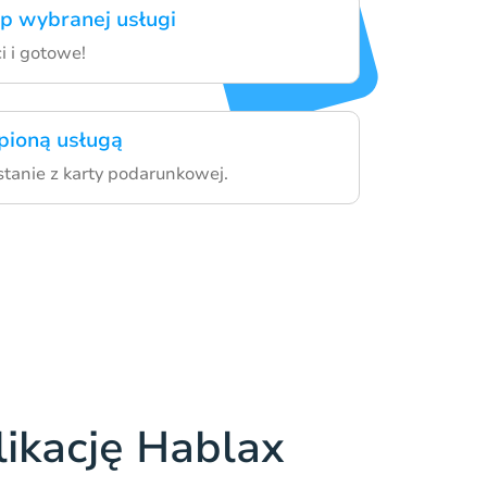
up wybranej usługi
i i gotowe!
upioną usługą
stanie z karty podarunkowej.
likację Hablax