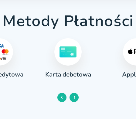
Metody Płatności
redytowa
Appl
Karta debetowa
‹
›