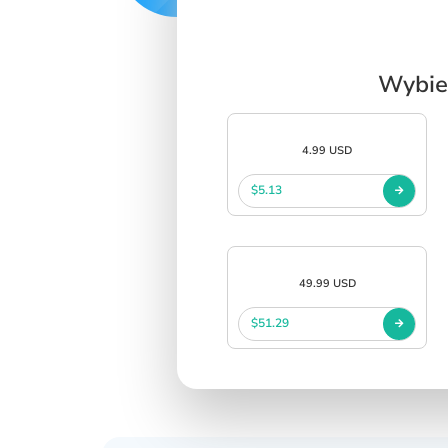
SIGN IN
SIGN UP
Wybie
4.99 USD
$5.13
49.99 USD
$51.29