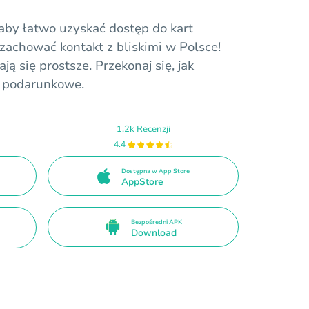
 aby łatwo uzyskać dostęp do kart
zachować kontakt z bliskimi w Polsce!
ją się prostsze. Przekonaj się, jak
y podarunkowe.
1,2k Recenzji
4.4
Dostępna w App Store
AppStore
Bezpośredni APK
Download