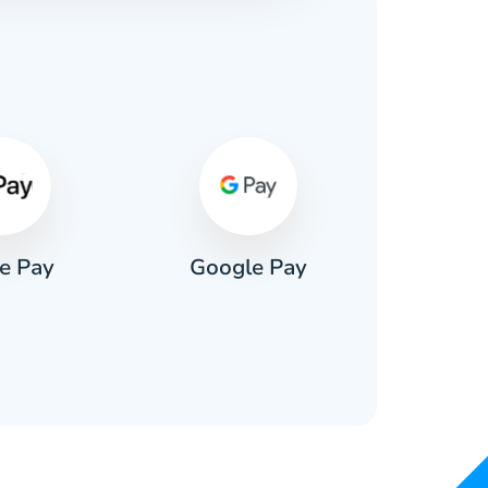
e Pay
Google Pay
Pa