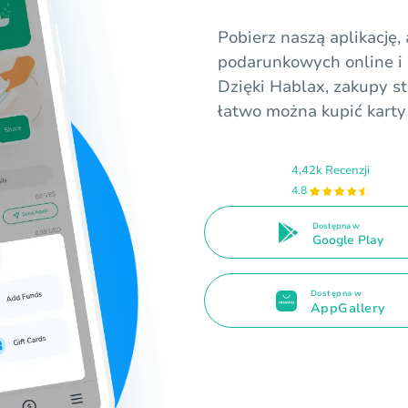
Pobierz naszą aplikację,
podarunkowych online i 
Dzięki Hablax, zakupy sta
łatwo można kupić kart
4,42k Recenzji
4.8
Dostępna w
Google Play
Dostępna w
AppGallery