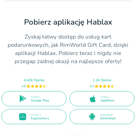
Pobierz aplikację Hablax
Zyskaj łatwy dostęp do usług kart
podarunkowych, jak RimWorld Gift Card, dzięki
aplikacji Hablax. Pobierz teraz i nigdy nie
przegap żadnej okazji na najlepsze oferty!
4.42k Opinie
1.2k Opinie
4.8
4.4
Dostępne w
Dostępne w
Google Play
AppStore
Dostępne w
Bezpośredni APK
AppGallery
Download