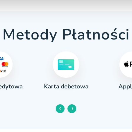
Metody Płatności
redytowa
Appl
Karta debetowa
‹
›