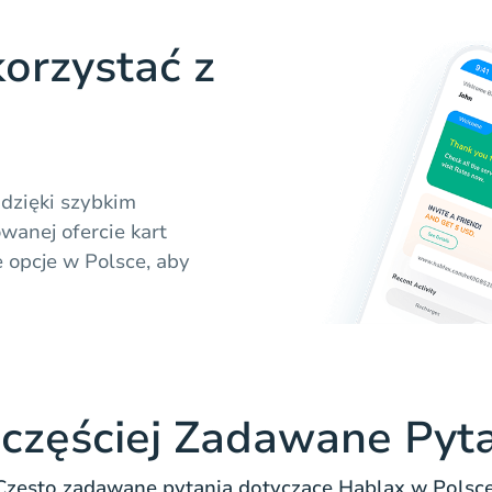
orzystać z
 dzięki szybkim
wanej ofercie kart
opcje w Polsce, aby
częściej Zadawane Pyt
Często zadawane pytania dotyczące Hablax w Polsce