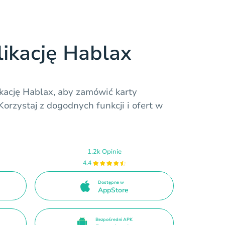
likację Hablax
ikację Hablax, aby zamówić karty
orzystaj z dogodnych funkcji i ofert w
1.2k Opinie
4.4
Dostępne w
AppStore
Bezpośredni APK