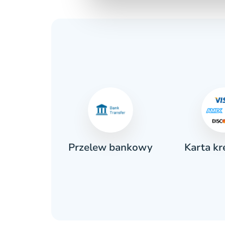
Karta k
ówka
Przelew bankowy