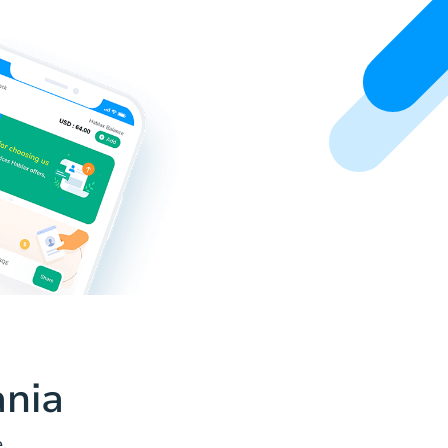
ania
.