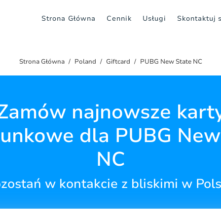
Strona Główna
Cennik
Usługi
Skontaktuj 
Strona Główna
Poland
Giftcard
PUBG New State NC
Zamów najnowsze kart
unkowe dla PUBG New
NC
zostań w kontakcie z bliskimi w Pol