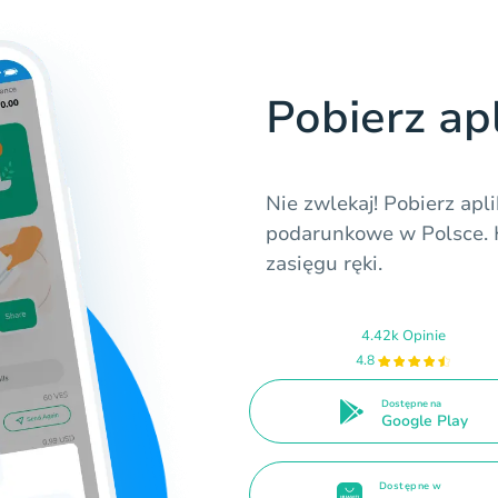
Pobierz ap
Nie zwlekaj! Pobierz apl
podarunkowe w Polsce. K
zasięgu ręki.
4.42k Opinie
4.8
Dostępne na
Google Play
Dostępne w