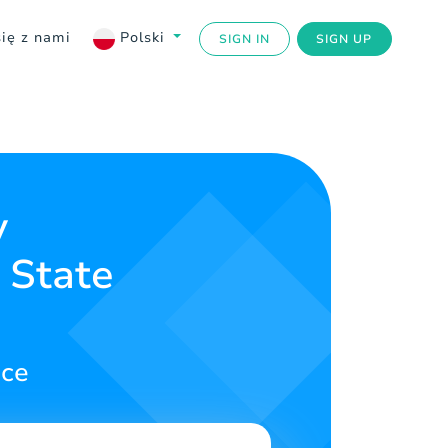
się z nami
Polski
SIGN IN
SIGN UP
y
 State
sce