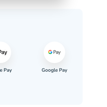
e Pay
Google Pay
Pa