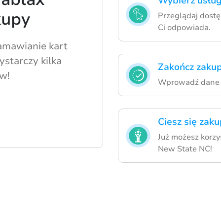
Wybierz usług
kupy
Przeglądaj dostę
Ci odpowiada.
amawianie kart
starczy kilka
Zakończ zakup
w!
Wprowadź dane p
Ciesz się zak
Już możesz korzy
New State NC!