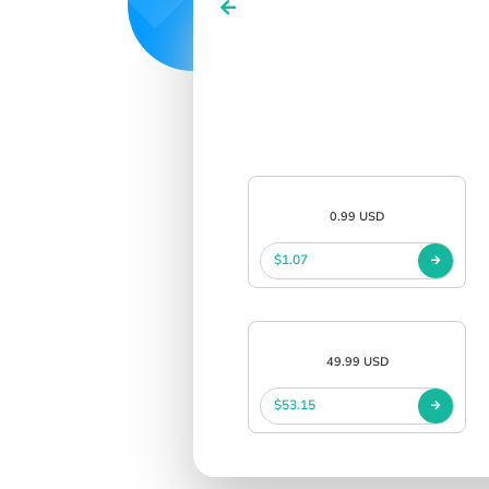
SIGN IN
SIGN UP
0.99 USD
$1.07
49.99 USD
$53.15