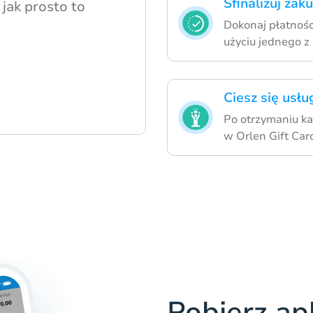
Sfinalizuj zak
jak prosto to
Dokonaj płatnoś
użyciu jednego z
Ciesz się usł
Po otrzymaniu ka
w Orlen Gift Card 
Pobierz ap