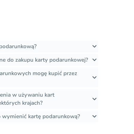
ę podarunkową?
bne do zakupu karty podarunkowej?
odarunkowych mogę kupić przez
zenia w używaniu kart
których krajach?
b wymienić kartę podarunkową?