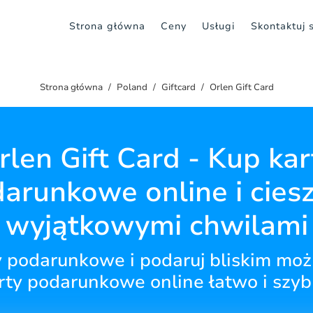
Strona główna
Ceny
Usługi
Skontaktuj 
Strona główna
Poland
Giftcard
Orlen Gift Card
rlen Gift Card - Kup kar
arunkowe online i ciesz
wyjątkowymi chwilami
 podarunkowe i podaruj bliskim moż
rty podarunkowe online łatwo i szyb