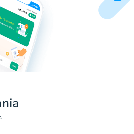
ania
.