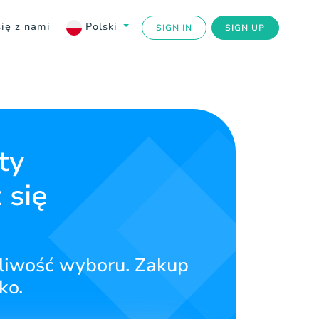
się z nami
Polski
SIGN IN
SIGN UP
ty
 się
liwość wyboru. Zakup
ko.