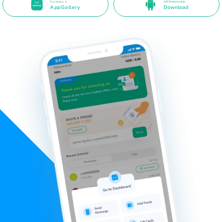
Dostępne w
APK Bezpośrednio
AppGallery
Download