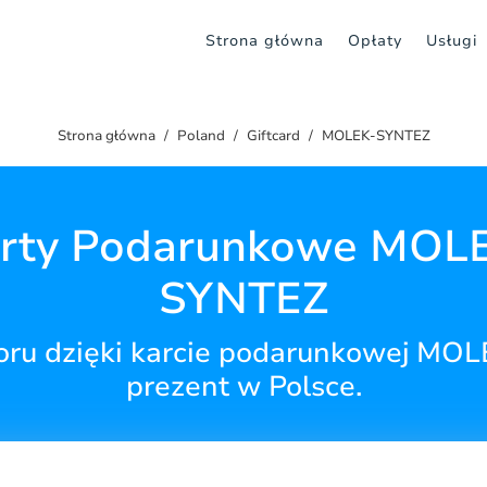
Strona główna
Opłaty
Usługi
Strona główna
Poland
Giftcard
MOLEK-SYNTEZ
rty Podarunkowe MOL
SYNTEZ
ru dzięki karcie podarunkowej MOL
prezent w Polsce.