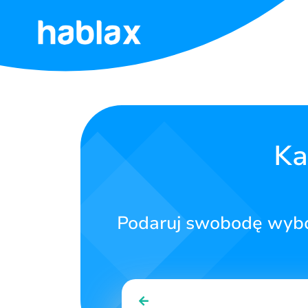
Strona
główna
Opłaty
Ka
Usługi
Kontakt
Podaruj swobodę wybo
Polski
SIGN IN
SIGN UP