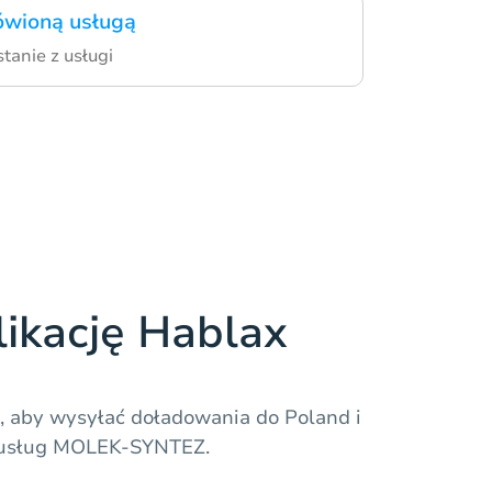
ówioną usługą
tanie z usługi
likację Hablax
x, aby wysyłać doładowania do Poland i
h usług MOLEK-SYNTEZ.