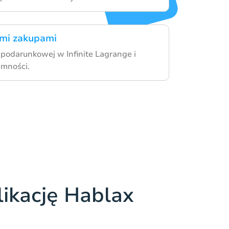
imi zakupami
y podarunkowej w Infinite Lagrange i
emności.
likację Hablax