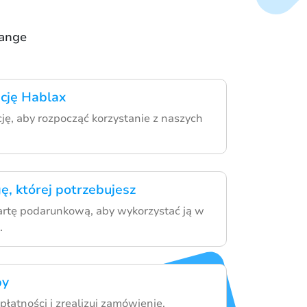
range
ację Hablax
cję, aby rozpocząć korzystanie z naszych
ę, której potrzebujesz
artę podarunkową, aby wykorzystać ją w
.
py
łatności i zrealizuj zamówienie.