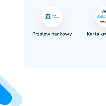
Karta k
ówka
Przelew bankowy