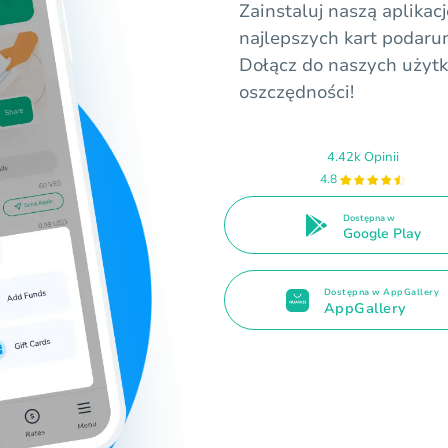
Zainstaluj naszą aplikac
najlepszych kart podarun
Dołącz do naszych użytk
oszczędności!
4.42k Opinii
4.8
Dostępna w
Google Play
Dostępna w AppGallery
AppGallery