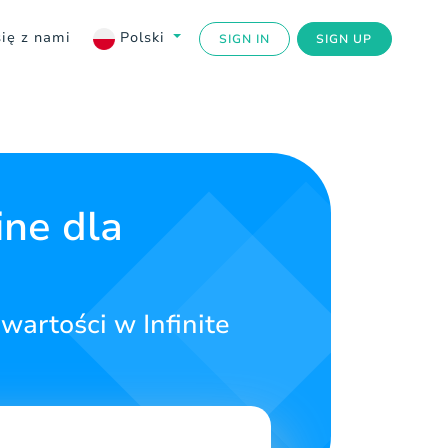
się z nami
Polski
SIGN IN
SIGN UP
ine dla
artości w Infinite