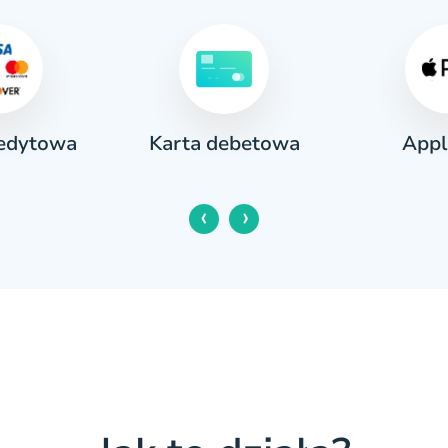
redytowa
Appl
Karta debetowa
‹
›