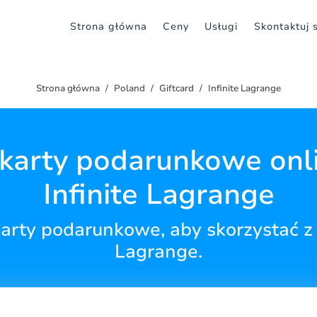
Strona główna
Ceny
Usługi
Skontaktuj 
Strona główna
Poland
Giftcard
Infinite Lagrange
karty podarunkowe onl
Infinite Lagrange
arty podarunkowe, aby skorzystać z w
Lagrange.