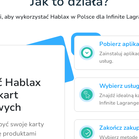
Jak to działa?
i, aby wykorzystać Hablax w Polsce dla Infinite Lag
Pobierz aplik
Zainstaluj aplika
usług.
ć Hablax
Wybierz usług
kart
Znajdź idealną k
Infinite Lagrange
wych
być swoje karty
Zakończ zaku
ę produktami
Wybierz metodę p