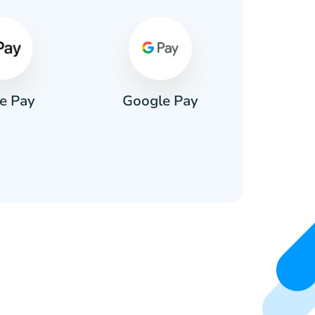
e Pay
Google Pay
Pa