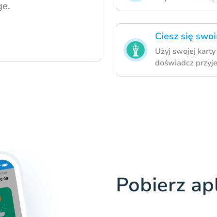
ge.
Ciesz się swo
Użyj swojej kart
doświadcz przyj
Pobierz ap