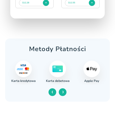
$12.28
$12.55
Metody Płatności
Karta kredytowa
Apple Pay
wy
Karta debetowa
‹
›