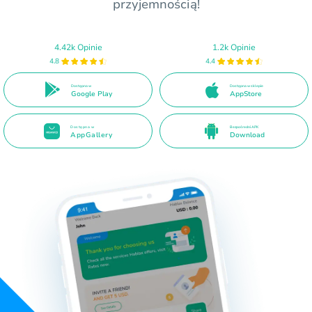
przyjemnością!
4.42k Opinie
1.2k Opinie
4.8
4.4
Dostępna w
Dostępna w sklepie
Google Play
AppStore
Dostępna w
Bezpośredni APK
AppGallery
Download