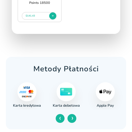
Points 18500
$141.43
Metody Płatności
Karta kredytowa
Apple Pay
wy
Karta debetowa
‹
›