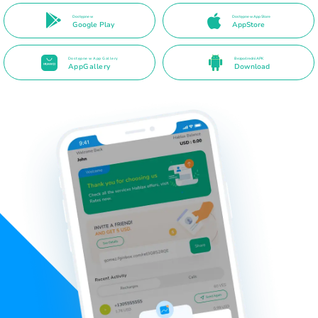
Dostępne w
Dostępne w App Store
Google Play
AppStore
Dostępne w App Gallery
Bezpośredni APK
AppGallery
Download