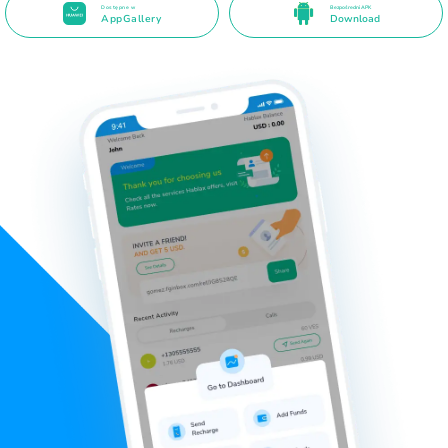
Dostępne w
Bezpośredni APK
AppGallery
Download