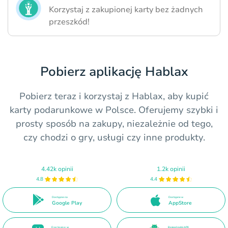
Korzystaj z zakupionej karty bez żadnych
przeszkód!
Pobierz aplikację Hablax
Pobierz teraz i korzystaj z Hablax, aby kupić
karty podarunkowe w Polsce. Oferujemy szybki i
prosty sposób na zakupy, niezależnie od tego,
czy chodzi o gry, usługi czy inne produkty.
4.42k opinii
1.2k opinii
4.8
4.4
Dostępne na
Dostępne w
Google Play
AppStore
Dostępne w
Bezpośredni APK