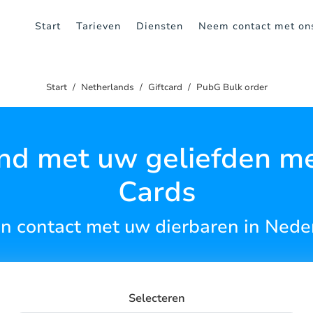
Start
Tarieven
Diensten
Neem contact met on
Start
Netherlands
Giftcard
PubG Bulk order
nd met uw geliefden me
Cards
f in contact met uw dierbaren in Nede
Selecteren