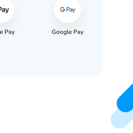
e Pay
Google Pay
Pa