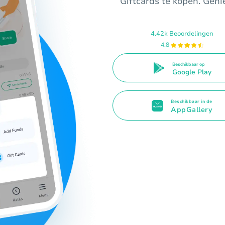
Giftcards te kopen. Geni
4.42k Beoordelingen
4.8
Beschikbaar op
Google Play
Beschikbaar in de
AppGallery