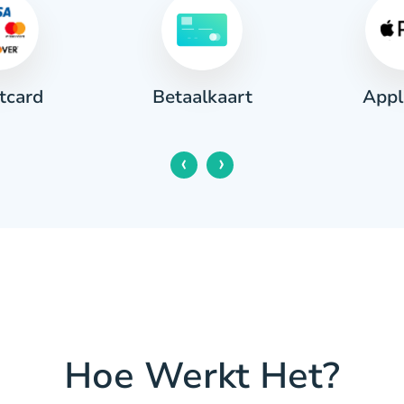
tcard
Appl
Betaalkaart
‹
›
Hoe Werkt Het?