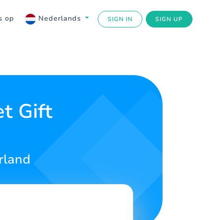
s op
Nederlands
SIGN IN
SIGN UP
t Gift
rland