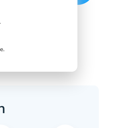
r
e.
n