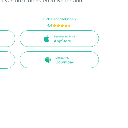
et van onze diensten in Nederland.
1.2k Beoordelingen
4.4
Beschikbaar in de
AppStore
Direct APK
Download