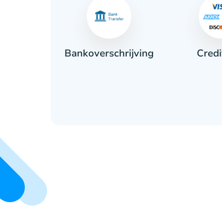
Credi
ant
Bankoverschrijving