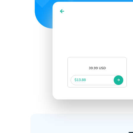
SIGN IN
SIGN UP
39.99 USD
$13.88