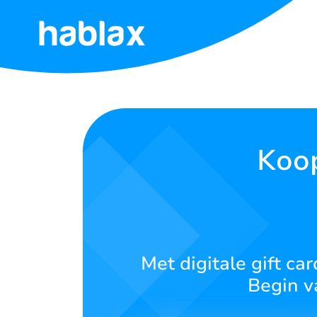
Home
Tarieven
Diensten
Koop
Neem
contact
op
Met digitale gift c
Nederlands
Begin v