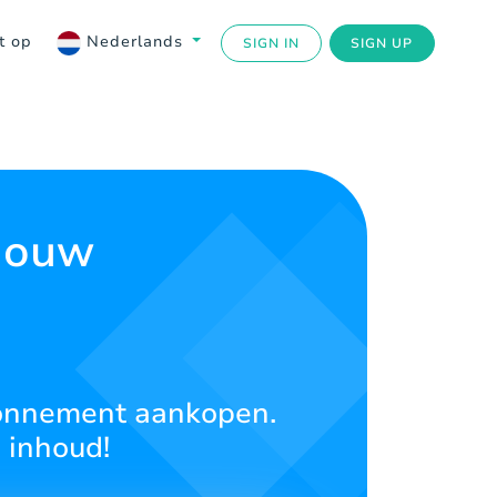
t op
Nederlands
SIGN IN
SIGN UP
 Jouw
abonnement aankopen.
 inhoud!