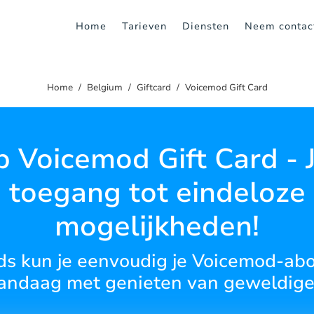
Home
Tarieven
Diensten
Neem contac
Home
Belgium
Giftcard
Voicemod Gift Card
 Voicemod Gift Card -
toegang tot eindeloze
mogelijkheden!
ards kun je eenvoudig je Voicemod-
andaag met genieten van geweldige