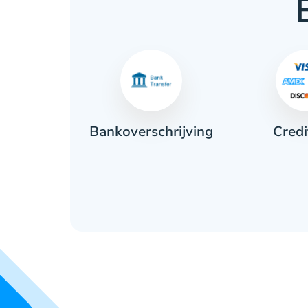
Credi
ant
Bankoverschrijving