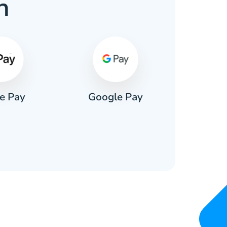
n
e Pay
Google Pay
Pa