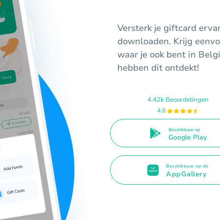
Versterk je giftcard erv
downloaden. Krijg eenvo
waar je ook bent in Bel
hebben dit ontdekt!
4.42k Beoordelingen
4.8
Beschikbaar op
Google Play
Beschikbaar op de
AppGallery