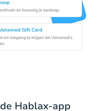
nkoop
smethode en bevestig je aankoop.
 Voicemod Gift Card
rd om toegang te krijgen tot Voicemod's
es.
de Hablax-app