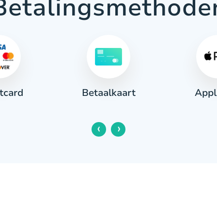
Betalingsmethode
tcard
Appl
Betaalkaart
‹
›