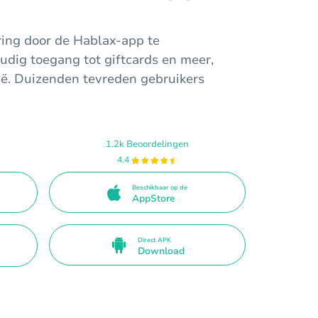
aring door de Hablax-app te
udig toegang tot giftcards en meer,
gië. Duizenden tevreden gebruikers
1.2k Beoordelingen
4.4
Beschikbaar op de
AppStore
Direct APK
Download