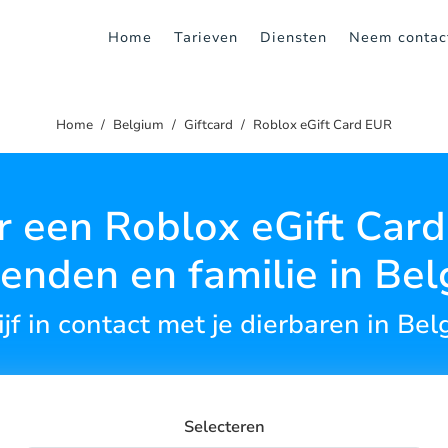
Home
Tarieven
Diensten
Neem contac
Home
Belgium
Giftcard
Roblox eGift Card EUR
r een Roblox eGift Card
ienden en familie in Bel
ijf in contact met je dierbaren in Bel
Selecteren