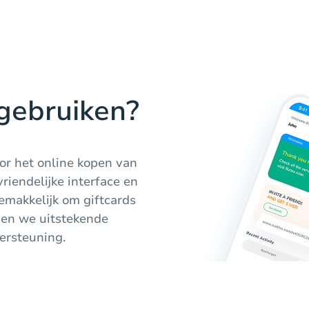
gebruiken?
or het online kopen van
riendelijke interface en
emakkelijk om giftcards
den we uitstekende
dersteuning.