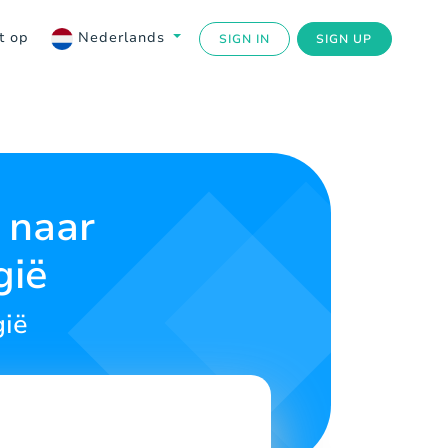
t op
Nederlands
SIGN IN
SIGN UP
 naar
gië
gië