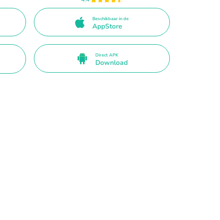
Beschikbaar in de
AppStore
Direct APK
Download