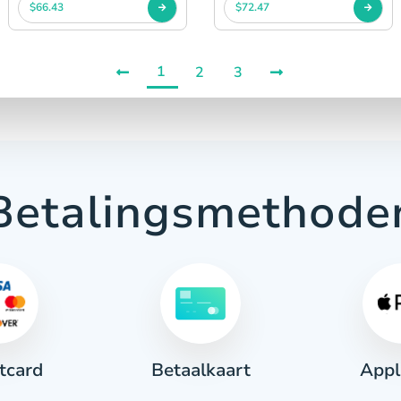
$66.43
$72.47
1
2
3
Betalingsmethode
tcard
Appl
Betaalkaart