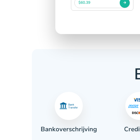
$60.39
Credi
ant
Bankoverschrijving