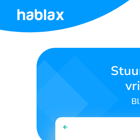
Home
Tarieven
Diensten
Stuu
vr
Neem
contact
op
Bl
Nederlands