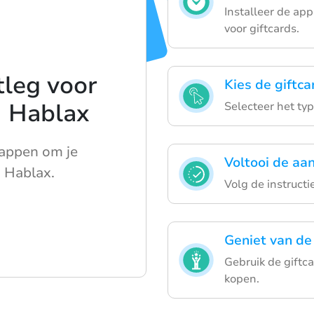
Installeer de ap
voor giftcards.
tleg voor
Kies de giftca
n Hablax
Selecteer het typ
appen om je
Voltooi de aa
a Hablax.
Volg de instructi
Geniet van de 
Gebruik de giftc
kopen.