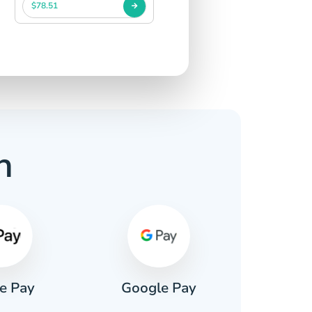
$78.51
n
e Pay
Google Pay
Pa