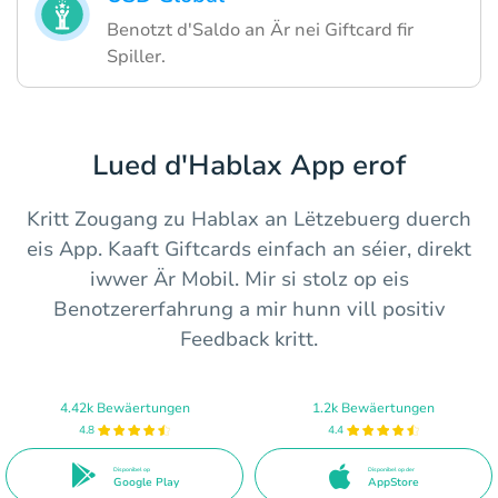
Benotzt d'Saldo an Är nei Giftcard fir
Spiller.
Lued d'Hablax App erof
Kritt Zougang zu Hablax an Lëtzebuerg duerch
eis App. Kaaft Giftcards einfach an séier, direkt
iwwer Är Mobil. Mir si stolz op eis
Benotzererfahrung a mir hunn vill positiv
Feedback kritt.
4.42k Bewäertungen
1.2k Bewäertungen
4.8
4.4
Disponibel op
Disponibel op der
Google Play
AppStore