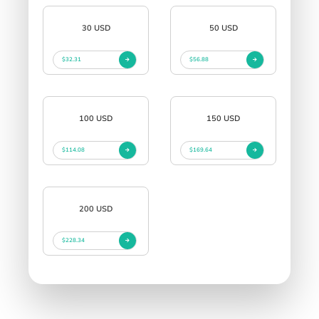
30 USD
50 USD
$32.31
$56.88
100 USD
150 USD
$114.08
$169.64
200 USD
$228.34