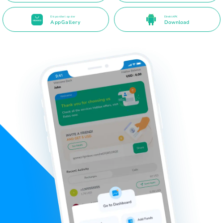
Disponibel op der
Direkt APK
AppGallery
Download