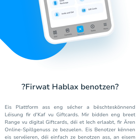
?Firwat Hablax benotzen?
Eis Plattform ass eng sécher a bëschteskönnend
Léisung fir d'Kaf vu Giftcards. Mir bidden eng breet
Range vu digital Giftcards, déi et Iech erlaabt, fir Ären
Online-Spillgenuss ze bezuelen. Eis Benotzer kënnen
eis servéieren, déi einfach ze benotzen ass, an eisem