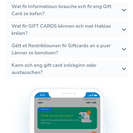
Wat fir Informatioun brauche ech fir eng Gift
Card ze kafen?
Wat fir GIFT CARDS kënnen ech mat Hablax
kréien?
Gëtt et Restriktiounen fir Giftcards an e puer
Länner ze benotzen?
Kann ech eng gift card zréckginn oder
austauschen?