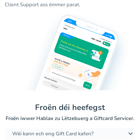
Client Support ass ëmmer parat.
Froën déi heefegst
Froën iwwer Hablax zu Lëtzebuerg a Giftcard Servicer.
Wéi kann ech eng Gift Card kafen?