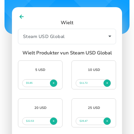
Wielt
Wielt Produkter vun Steam USD Global
5 USD
10 USD
$5.85
$11.72
20 USD
25 USD
$22.53
$29.47