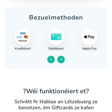
Bezuelmethoden
Kreditkaart
Apple Pay
ung
Debitkaart
‹
›
?Wéi funktionéiert et?
Schrëtt fir Hablax an Lëtzebuerg ze
benotzen, ëm Giftcards ze kafen