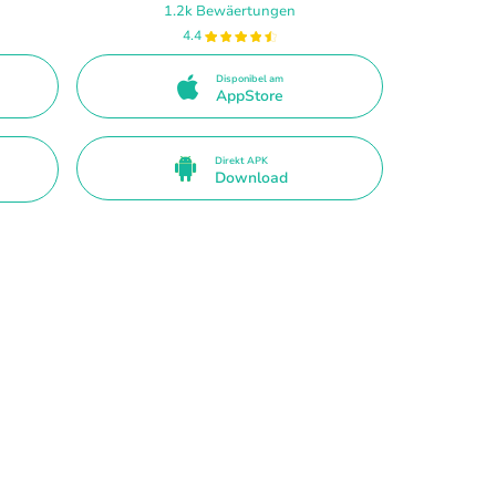
1.2k Bewäertungen
4.4
Disponibel am
AppStore
Direkt APK
Download