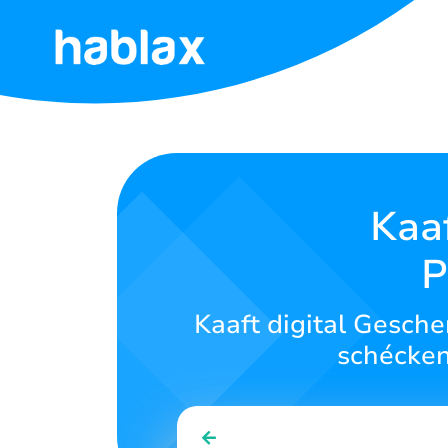
Start
Tariffer
Déngschter
Kaaf
P
Kontaktéiert
eis
Kaaft digital Gesche
Lëtzebuergesch
schécken
SIGN IN
SIGN UP