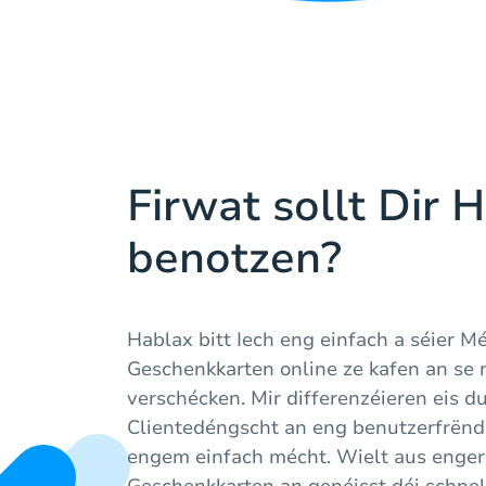
Firwat sollt Dir 
benotzen?
Hablax bitt Iech eng einfach a séier Mé
Geschenkkarten online ze kafen an se 
verschécken. Mir differenzéieren eis d
Clientedéngscht an eng benutzerfrëndl
engem einfach mécht. Wielt aus enger 
Geschenkkarten an genéisst déi schnel