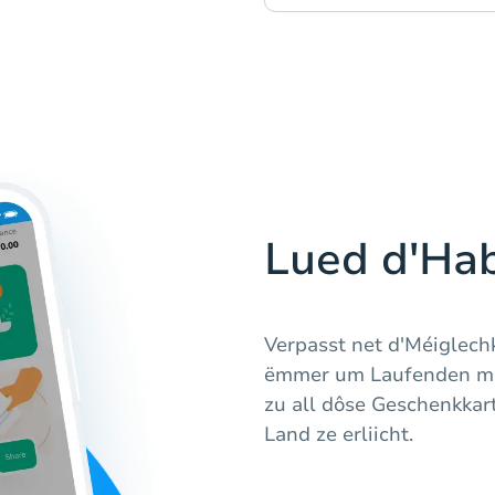
Lued d'Hab
Verpasst net d'Méiglech
ëmmer um Laufenden mat
zu all dôse Geschenkkart
Land ze erliicht.