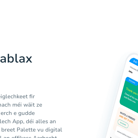
Hablax
iglechkeet fir
nach méi wäit ze
uerch e gudde
ech App, déi alles an
breet Palette vu digital
l an effikass Aarbecht