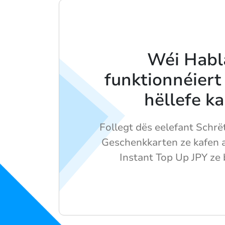
Wéi Habl
funktionnéiert
hëllefe k
Follegt dës eelefant Schrëtt
Geschenkkarten ze kafen a
Instant Top Up JPY ze