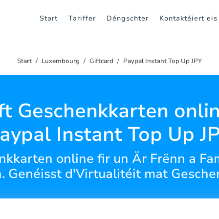
Start
Tariffer
Déngschter
Kontaktéiert eis
Start
Luxembourg
Giftcard
Paypal Instant Top Up JPY
t Geschenkkarten onlin
aypal Instant Top Up J
nkkarten online fir un Är Frënn a Fa
. Genéisst d'Virtualitéit mat Gesche