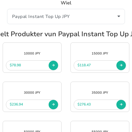
Wiel
elt Produkter vun Paypal Instant Top Up 
10000 JPY
15000 JPY
$78.98
$118.47
30000 JPY
35000 JPY
$236.94
$276.43
50000 JPY
55000 JPY