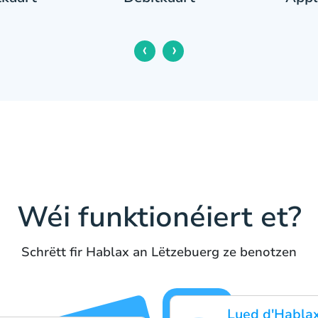
‹
›
Wéi funktionéiert et?
Schrëtt fir Hablax an Lëtzebuerg ze benotzen
Lued d'Hablax