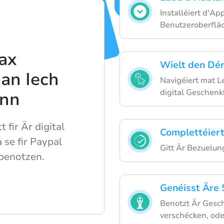
Installéiert d'Ap
Benutzeroberflä
ax
Wielt den Dén
 an Iech
Navigéiert mat Le
digital Geschenk
ann
 fir Är digital
Complettéier
 se fir Paypal
Gitt Är Bezuelun
 benotzen.
Genéisst Äre 
Benotzt Är Gesch
verschécken, oder