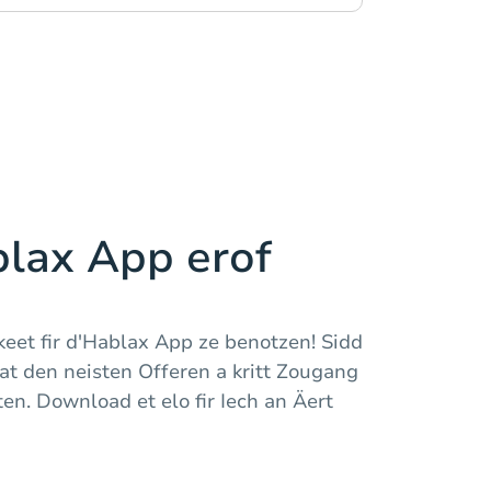
lax App erof
keet fir d'Hablax App ze benotzen! Sidd
 den neisten Offeren a kritt Zougang
en. Download et elo fir Iech an Äert