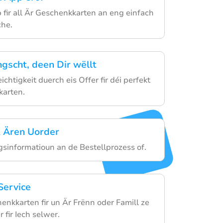
p fir all Är Geschenkkarten an eng einfach
che.
gscht, deen Dir wëllt
ichtigkeit duerch eis Offer fir déi perfekt
karten.
t Ären Uorder
gsinformatioun an de Bestellprozess of.
Service
enkkarten fir un Är Frënn oder Famill ze
 fir Iech selwer.