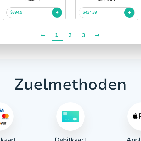
$394.9
$434.39
1
2
3
Zuelmethoden
tkaart
Appl
Debitkaart