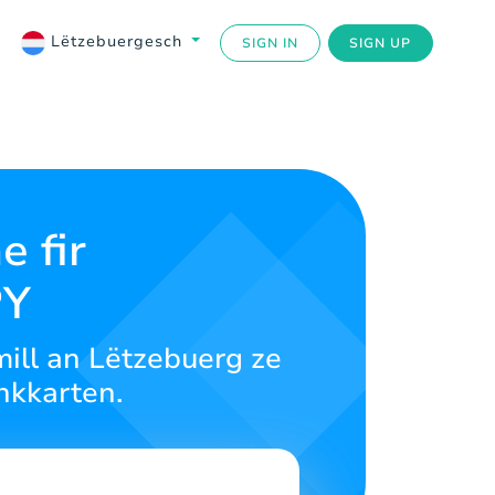
Lëtzebuergesch
SIGN IN
SIGN UP
e fir
PY
mill an Lëtzebuerg ze
nkkarten.