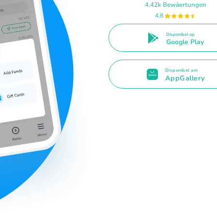
4.42k Bewäertungen
4.8
Disponibel op
Google Play
Disponibel am
AppGallery