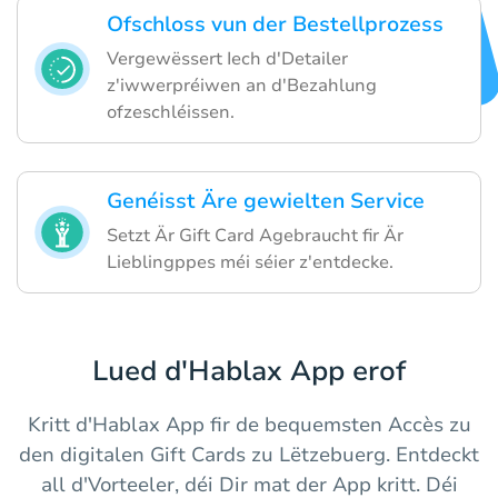
Ofschloss vun der Bestellprozess
Vergewëssert Iech d'Detailer
z'iwwerpréiwen an d'Bezahlung
ofzeschléissen.
Genéisst Äre gewielten Service
Setzt Är Gift Card Agebraucht fir Är
Lieblingppes méi séier z'entdecke.
Lued d'Hablax App erof
Kritt d'Hablax App fir de bequemsten Accès zu
den digitalen Gift Cards zu Lëtzebuerg. Entdeckt
all d'Vorteeler, déi Dir mat der App kritt. Déi