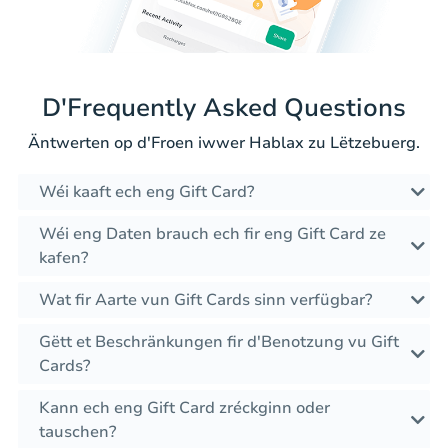
D'Frequently Asked Questions
Äntwerten op d'Froen iwwer Hablax zu Lëtzebuerg.
Wéi kaaft ech eng Gift Card?
Wéi eng Daten brauch ech fir eng Gift Card ze
kafen?
Wat fir Aarte vun Gift Cards sinn verfügbar?
Gëtt et Beschränkungen fir d'Benotzung vu Gift
Cards?
Kann ech eng Gift Card zréckginn oder
tauschen?