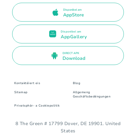
Disponibel am
AppStore
Disponibel am
AppGallery
DIRECT APK
Download
Kontaktéiert eis
Blog
Sitemap
Allgemeng
Geschäftsbedéngungen
Privatsphär- a Cookiepolitik
8 The Green # 17799 Dover, DE 19901. United
States