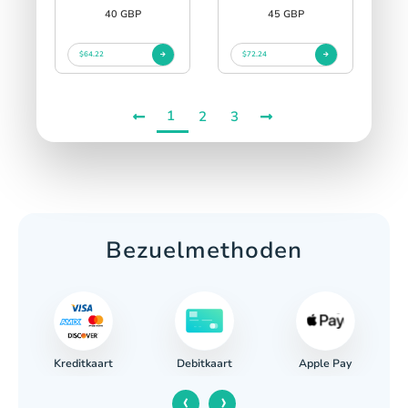
40 GBP
45 GBP
$64.22
$72.24
1
2
3
Bezuelmethoden
Kreditkaart
Apple Pay
Debitkaart
‹
›