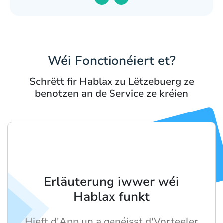
Wéi Fonctionéiert et?
Schrëtt fir Hablax zu Lëtzebuerg ze
benotzen an de Service ze kréien
Erläuterung iwwer wéi
Hablax funkt
Hieft d'App un a genéisst d'Vorteeler