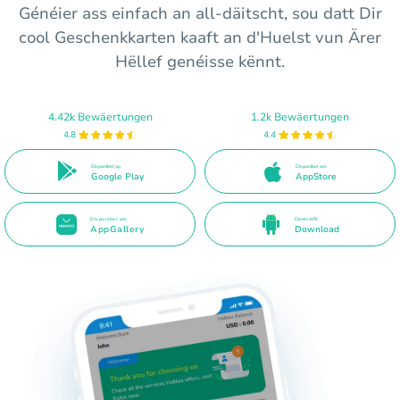
Généier ass einfach an all-däitscht, sou datt Dir
cool Geschenkkarten kaaft an d'Huelst vun Ärer
Hëllef genéisse kënnt.
4.42k Bewäertungen
1.2k Bewäertungen
4.8
4.4
Disponibel op
Disponibel am
Google Play
AppStore
Disponibel am
Direkt APK
AppGallery
Download