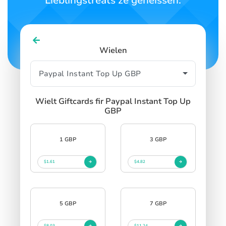
Lieblingstreats ze genéissen.
Wielen
Wielt Giftcards fir Paypal Instant Top Up
GBP
1 GBP
3 GBP
$1.61
$4.82
5 GBP
7 GBP
$8.03
$11.24