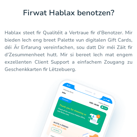
Firwat Hablax benotzen?
Hablax steet fir Qualitéit a Vertraue fir d'Benotzer. Mir
bieden Iech eng breet Palette vun digitalen Gift Cards,
déi Är Erfarung vereinfachen, sou datt Dir méi Zäit fir
d'Zesummenheet hutt. Mir si bereet Iech mat engem
exzellenten Client Support a einfachem Zougang zu
Geschenkkarten fir Lëtzebuerg.