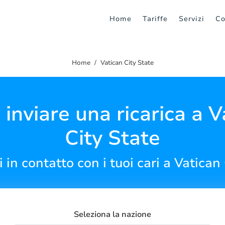
Home
Tariffe
Servizi
Co
Home
Vatican City State
inviare una ricarica a V
City State
 in contatto con i tuoi cari a Vatican
Seleziona la nazione