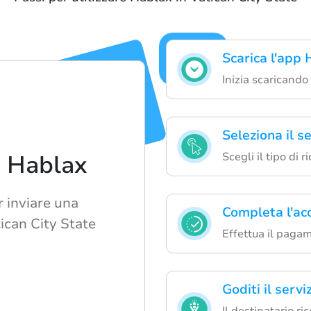
Scarica l'app
Inizia scaricando
Seleziona il s
Scegli il tipo di r
i Hablax
r inviare una
Completa l'ac
tican City State
Effettua il pagam
Goditi il servi
Il destinatario r