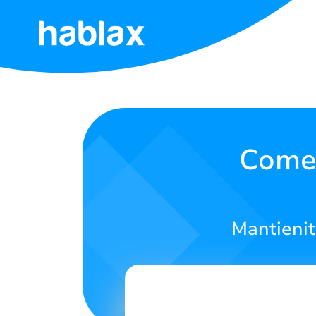
Home
Tariffe
Servizi
Come 
Contattaci
Mantieniti
Italiano
SIGN IN
SIGN UP