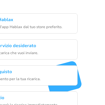
 Hablax
 l'app Hablax dal tuo store preferito.
ervizio desiderato
icarica che vuoi inviare.
quisto
ento per la tua ricarica.
zio
iceverà la ricarica immediatamente.