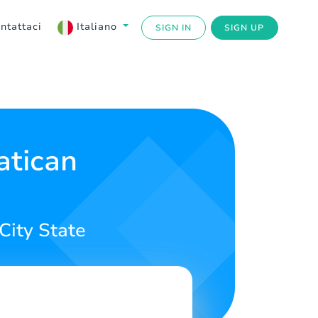
ntattaci
Italiano
SIGN IN
SIGN UP
atican
 City State