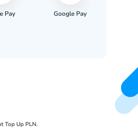
e Pay
Google Pay
Pa
ant Top Up PLN.