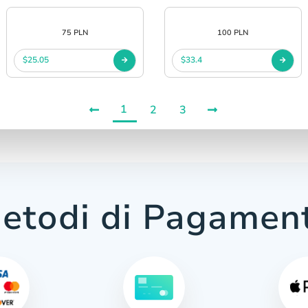
75 PLN
100 PLN
$25.05
$33.4
1
2
3
etodi di Pagamen