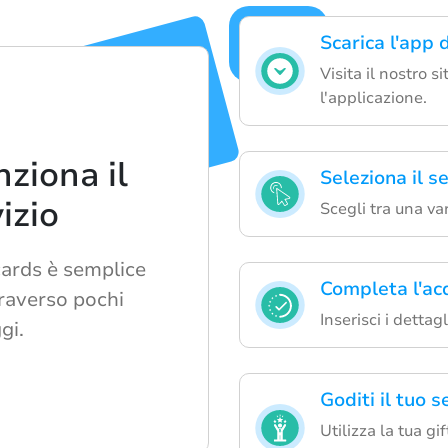
Scarica l'app d
Visita il nostro s
l'applicazione.
ziona il
Seleziona il s
izio
Scegli tra una var
cards è semplice
Completa l'acq
traverso pochi
Inserisci i dettag
gi.
Goditi il tuo s
Utilizza la tua gi