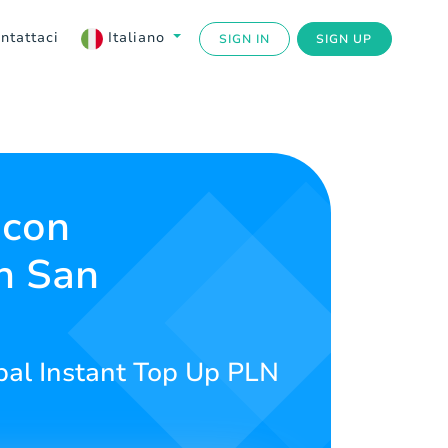
ntattaci
Italiano
SIGN IN
SIGN UP
 con
n San
aypal Instant Top Up PLN