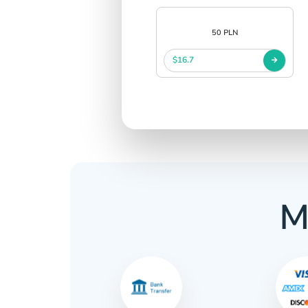
50 PLN
$16.7
M