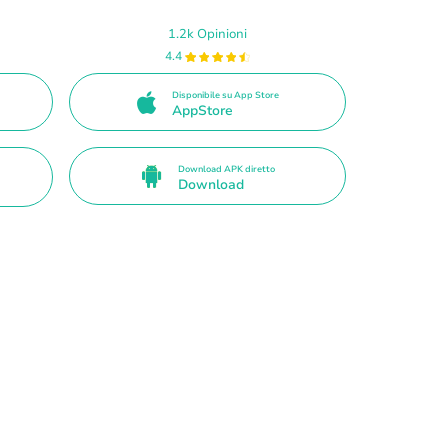
1.2k Opinioni
4.4
Disponibile su App Store
AppStore
Download APK diretto
Download