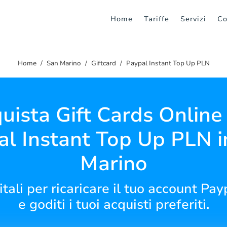
Home
Tariffe
Servizi
Co
Home
San Marino
Giftcard
Paypal Instant Top Up PLN
uista Gift Cards Online
al Instant Top Up PLN i
Marino
itali per ricaricare il tuo account P
e goditi i tuoi acquisti preferiti.