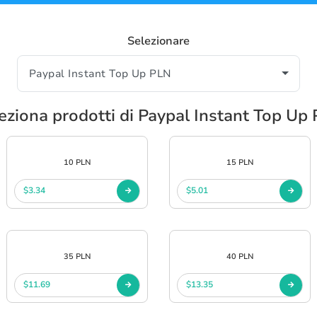
Selezionare
eziona prodotti di Paypal Instant Top Up
10 PLN
15 PLN
$3.34
$5.01
35 PLN
40 PLN
$11.69
$13.35