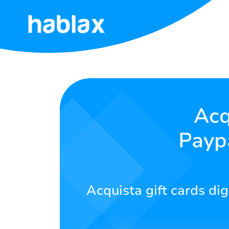
Home
Tariffe
Servizi
Acq
Payp
Contattaci
Italiano
Acquista gift cards dig
SIGN IN
SIGN UP