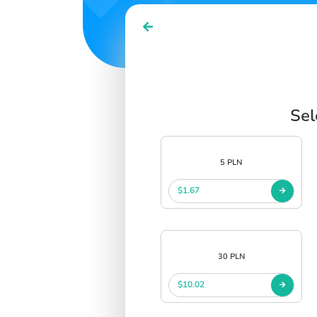
Sel
5 PLN
$1.67
30 PLN
$10.02