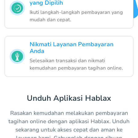
yang Dipilih
Ikuti langkah-langkah pembayaran yang
mudah dan cepat.
Nikmati Layanan Pembayaran
Anda
Selesaikan transaksi dan nikmati
kemudahan pembayaran tagihan online.
Unduh Aplikasi Hablax
Rasakan kemudahan melakukan pembayaran
tagihan online dengan aplikasi Hablax. Unduh
sekarang untuk akses cepat dan aman ke
layanan kami. Gabunglah dengan ribuan