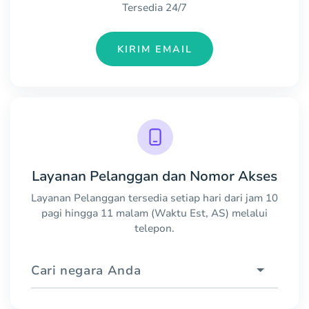
Tersedia 24/7
KIRIM EMAIL
Layanan Pelanggan dan Nomor Akses
Layanan Pelanggan tersedia setiap hari dari jam 10
pagi hingga 11 malam (Waktu Est, AS) melalui
telepon.
Cari negara Anda