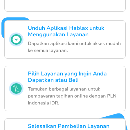
Unduh Aplikasi Hablax untuk
Menggunakan Layanan
Dapatkan aplikasi kami untuk akses mudah
ke semua layanan.
Pilih Layanan yang Ingin Anda
Dapatkan atau Beli
Temukan berbagai layanan untuk
pembayaran tagihan online dengan PLN
Indonesia IDR.
Selesaikan Pembelian Layanan