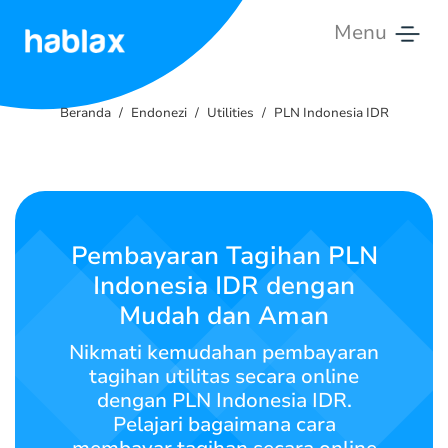
Menu
Beranda
Beranda
Endonezi
Utilities
PLN Indonesia IDR
Tarif
Layanan
Hubungi
Pembayaran Tagihan PLN
Kami
Indonesia IDR dengan
Mudah dan Aman
Bahasa Indonesia
Nikmati kemudahan pembayaran
tagihan utilitas secara online
dengan PLN Indonesia IDR.
SIGN IN
SIGN UP
Pelajari bagaimana cara