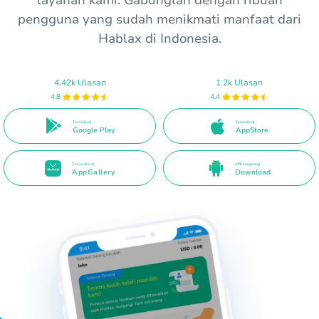
pengguna yang sudah menikmati manfaat dari
Hablax di Indonesia.
4.42k Ulasan
1.2k Ulasan
4.8
4.4
Tersedia di
Tersedia di
Google Play
AppStore
Tersedia di
APK Langsung
AppGallery
Download