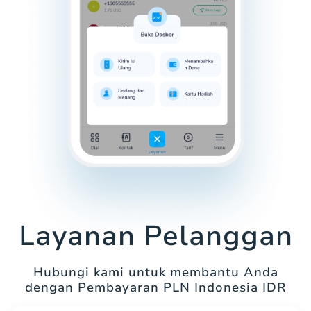
Layanan Pelanggan
Hubungi kami untuk membantu Anda
dengan Pembayaran PLN Indonesia IDR