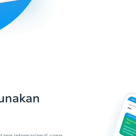
unakan
lang internasional yang