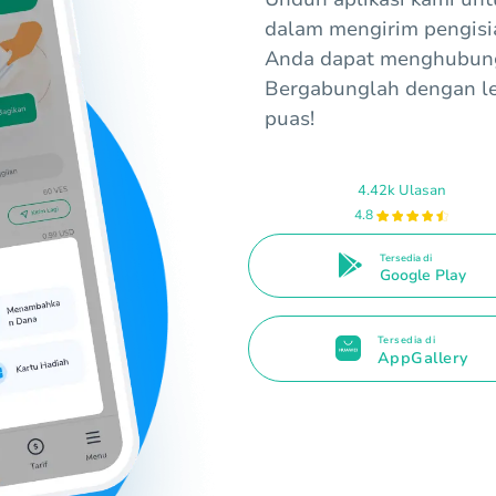
dalam mengirim pengisi
Anda dapat menghubungi
Bergabunglah dengan le
puas!
4.42k Ulasan
4.8
Tersedia di
Google Play
Tersedia di
AppGallery