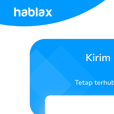
Beranda
Tarif
Layanan
Kirim
Kontak
Kami
Tetap terhu
Bahasa Indonesia
SIGN IN
SIGN UP