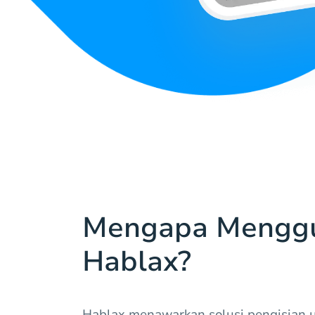
Mengapa Mengg
Hablax?
Hablax menawarkan solusi pengisian u