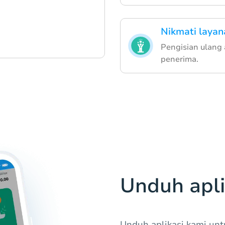
Nikmati layan
Pengisian ulang 
penerima.
Unduh apli
Unduh aplikasi kami un