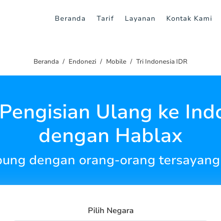
Beranda
Tarif
Layanan
Kontak Kami
Beranda
Endonezi
Mobile
Tri Indonesia IDR
 Pengisian Ulang ke Ind
dengan Hablax
bung dengan orang-orang tersayang 
Pilih Negara