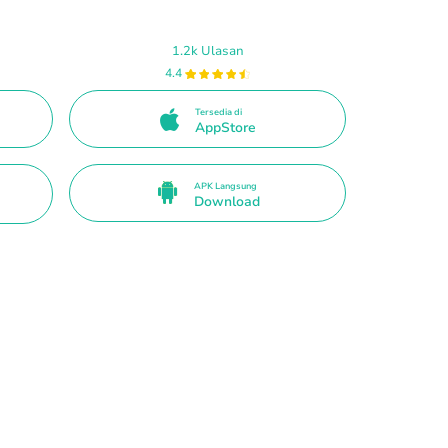
1.2k Ulasan
4.4
Tersedia di
AppStore
APK Langsung
Download