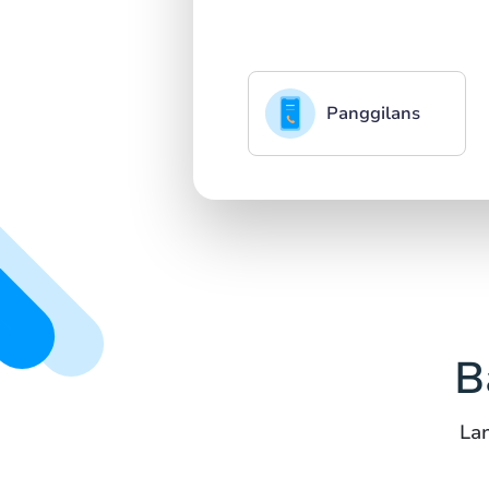
Panggilans
B
La