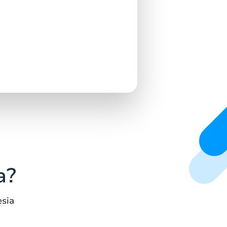
a?
sia