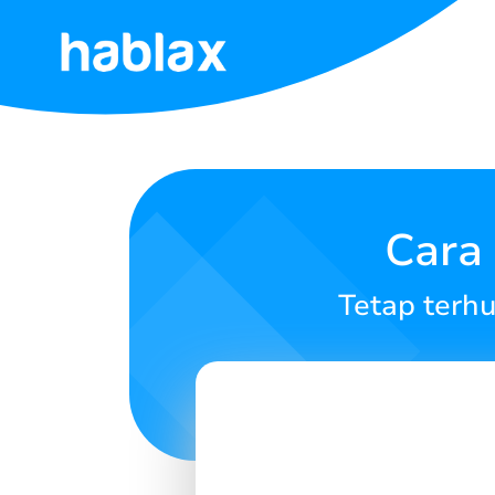
Beranda
Tarif
Layanan
Cara
Hubungi
Tetap terh
Kami
Bahasa Indonesia
SIGN IN
SIGN UP