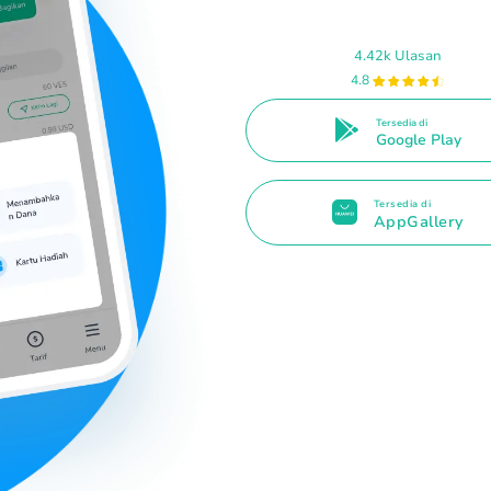
4.42k Ulasan
4.8
Tersedia di
Google Play
Tersedia di
AppGallery