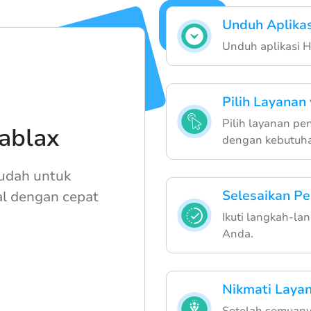
Unduh Aplika
Unduh aplikasi H
Pilih Layanan
Pilih layanan pe
ablax
dengan kebutuh
udah untuk
Selesaikan P
al dengan cepat
Ikuti langkah-la
Anda.
Nikmati Laya
Setelah semuanya