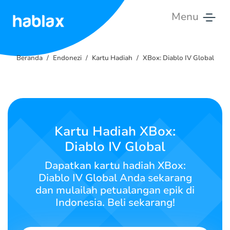
Menu
Beranda
Beranda
Endonezi
Kartu Hadiah
XBox: Diablo IV Global
Tarif
Layanan
Hubungi
Kartu Hadiah XBox:
Kami
Diablo IV Global
Bahasa Indonesia
Dapatkan kartu hadiah XBox:
Diablo IV Global Anda sekarang
dan mulailah petualangan epik di
Indonesia. Beli sekarang!
SIGN IN
SIGN UP