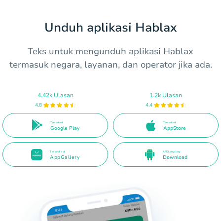
Unduh aplikasi Hablax
Teks untuk mengunduh aplikasi Hablax
termasuk negara, layanan, dan operator jika ada.
4.42k Ulasan
1.2k Ulasan
4.8
4.4
Tersedia di
Tersedia di
Google Play
AppStore
Tersedia di
APK Langsung
AppGallery
Download