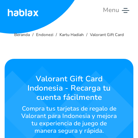
Menu
Beranda
Beranda
Endonezi
Kartu Hadiah
Valorant Gift Card
Tarif
Layanan
Hubungi
Valorant Gift Card
Kami
Indonesia - Recarga tu
cuenta fácilmente
Bahasa Indonesia
Compra tus tarjetas de regalo de
Valorant para Indonesia y mejora
tu experiencia de juego de
SIGN IN
SIGN UP
manera segura y rápida.