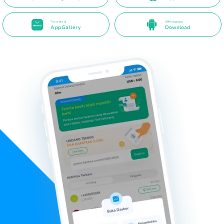
Tersedia di
APK Langsung
AppGallery
Download